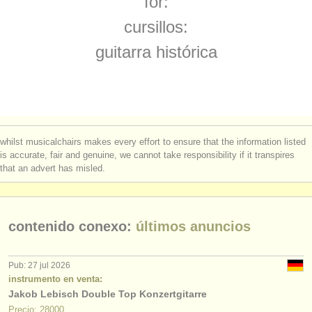
for:
degree courses: tiorba
(1)
instrumentos en venta
cursillos:
degree courses: guitarra histórica
(1)
instrumentos robados
guitarra histórica
concurso de guitarra clasica
directorios:
(4)
orquestas y teatros
venta de guitarra
(6)
conservatorios
guitarra perdido
(180)
whilst musicalchairs makes every effort to ensure that the information listed
jóvenes orquestas
is accurate, fair and genuine, we cannot take responsibility if it transpires
that an advert has misled.
musicalchairs:
acerca de musicalchairs
contenido conexo:
últimos anuncios
contáctenos
fuentes rss
Pub: 27 jul 2026
instrumento en venta:
Jakob Lebisch Double Top Konzertgitarre
noticias sobre música clásica
Precio: 28000