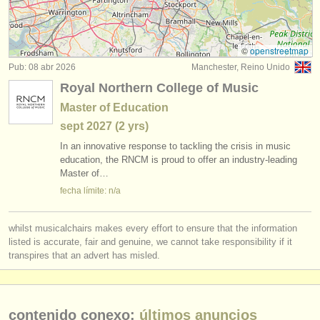
degree courses: flauta
(10)
instrumentos en venta
degree courses: baroque flute
(2)
instrumentos robados
©
openstreetmap
Pub: 08 abr 2026
Manchester, Reino Unido
concurso de flauta
directorios:
(22)
Royal Northern College of Music
orquestas y teatros
venta de flauta
(80)
Master of Education
sept
2027
(2 yrs)
conservatorios
flauta perdida
(162)
In an innovative response to tackling the crisis in music
jóvenes orquestas
education, the RNCM is proud to offer an industry-leading
Master of…
musicalchairs:
fecha límite: n/a
acerca de musicalchairs
whilst musicalchairs makes every effort to ensure that the information
contáctenos
listed is accurate, fair and genuine, we cannot take responsibility if it
transpires that an advert has misled.
fuentes rss
noticias sobre música clásica
contenido conexo:
últimos anuncios