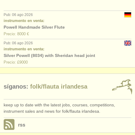
editor:
anúnciese con nosotros
Pub: 06 ago 2026
instrumento en venta:
find out about our
ATS
Powell Handmade Silver Flute
Precio: 8000 €
ATS
faq
Pub: 06 ago 2026
instrumento en venta:
iniciar sesión
Silver Powell (8034) with Sheridan head joint
Precio: £9000
síganos:
folk/
flauta irlandesa
keep up to date with the latest jobs, courses, competitions,
instrument sales and news for folk/flauta irlandesa.
rss