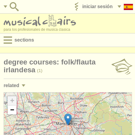
iniciar sesión
anúnciese con nosotros
para los profesionales de musica clasica
sections
anuncios:
degree courses: folk/
flauta
empleos - interpretación
irlandesa
(1)
empleos - enseñanza
related
empleos - administración
empleos - interpretación: flauta
+
(19)
degree courses
−
empleos - enseñanza: flauta
(1)
cursillos
cursos/
masterclass flauta
(15)
concursos