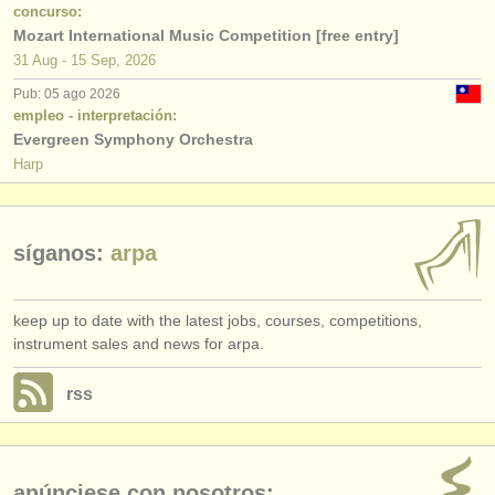
editor:
concurso:
Mozart International Music Competition [free entry]
anúnciese con nosotros
31 Aug - 15 Sep, 2026
Pub: 05 ago 2026
find out about our
ATS
empleo - interpretación:
Evergreen Symphony Orchestra
ATS
faq
Harp
iniciar sesión
síganos:
arpa
keep up to date with the latest jobs, courses, competitions,
instrument sales and news for arpa.
rss
anúnciese con nosotros: