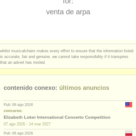
for:
degree courses: arpa
(9)
instrumentos en venta
venta de arpa
degree courses: folk/
trad harp
(2)
instrumentos robados
concurso de arpa
directorios:
(3)
orquestas y teatros
arpa perdido
(2)
whilst musicalchairs makes every effort to ensure that the information listed
conservatorios
is accurate, fair and genuine, we cannot take responsibility if it transpires
that an advert has misled.
jóvenes orquestas
musicalchairs:
contenido conexo:
últimos anuncios
acerca de musicalchairs
contáctenos
Pub: 06 ago 2026
concurso:
fuentes rss
Elizabeth Loker International Concerto Competition
07 ago
2026
-
14 mar
2027
noticias sobre música clásica
Pub: 06 ago 2026