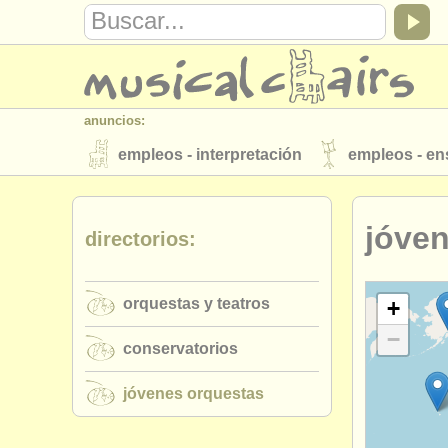
anuncios:
empleos - interpretación
empleos - e
instrumentos en venta
instrumentos 
jóve
directorios:
directorios:
orquestas y teatros
conservatorios
orquestas y teatros
musicalchairs:
+
−
acerca de musicalchairs
contáctenos
conservatorios
editor:
jóvenes orquestas
anúnciese con nosotros
find out abo