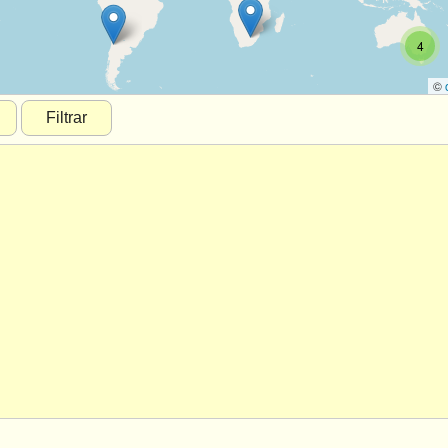
4
©
Filtrar