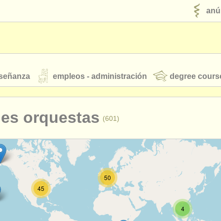
anú
nseñanza
empleos - administración
degree cours
robados
nes orquestas
(601)
jóvenes orquestas
fuentes rss
noticias sobre música clásica
50
45
ut our
ATS
ATS
faq
iniciar sesión
4