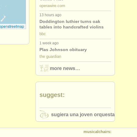
operawire.com
13 hours ago
Doddington luthier turns oak
openstreetmap
tables into handcrafted violins
bbc
1 week ago
Plas Johnson obituary
the guardian
more news…
suggest:
sugiera una joven orquesta
musicalchairs: