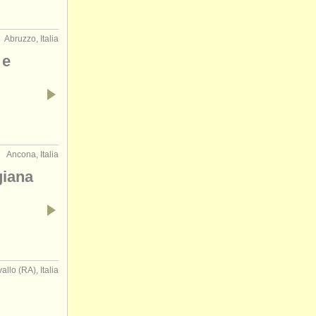
Abruzzo, Italia
 e
Ancona, Italia
giana
llo (RA), Italia