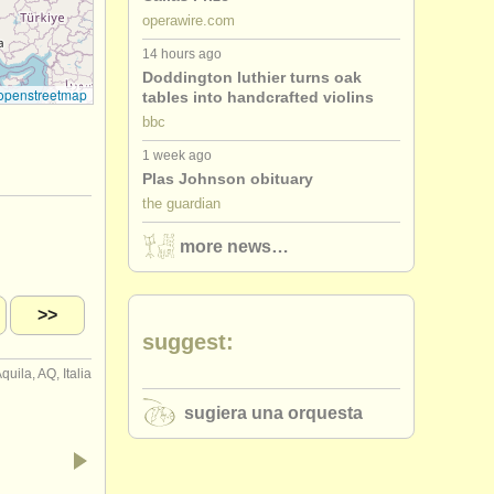
operawire.com
14 hours ago
Doddington luthier turns oak
openstreetmap
tables into handcrafted violins
bbc
1 week ago
Plas Johnson obituary
the guardian
more news…
>>
suggest:
uila, AQ, Italia
sugiera una orquesta