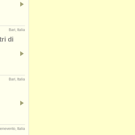
Bari, Italia
ri di
Bari, Italia
enevento, Italia