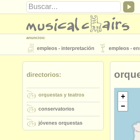
anuncios:
empleos - interpretación
empleos - e
instrumentos en venta
instrumentos 
orque
directorios:
directorios:
orquestas y teatros
conservatorios
orquestas y teatros
musicalchairs:
+
−
acerca de musicalchairs
contáctenos
conservatorios
editor:
jóvenes orquestas
anúnciese con nosotros
find out abo