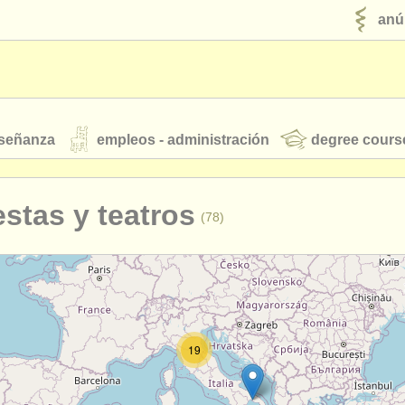
anú
nseñanza
empleos - administración
degree cours
robados
stas y teatros
(78)
jóvenes orquestas
fuentes rss
noticias sobre música clásica
19
ut our
ATS
ATS
faq
iniciar sesión