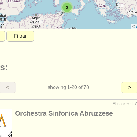
3
©
Filtrar
s:
<
showing
1-20
of 78
>
Abruzzese, L'Aq
Orchestra Sinfonica Abruzzese