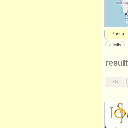
Buscar
x
italia
result
<<