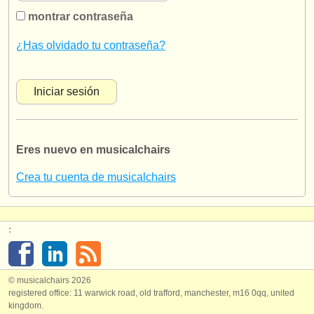
instrumentos en venta
montrar contraseña
instrumentos robados
¿Has olvidado tu contraseña?
directorios:
orquestas y teatros
conservatorios
Eres nuevo en musicalchairs
jóvenes orquestas
Crea tu cuenta de musicalchairs
musicalchairs:
acerca de musicalchairs
:
contáctenos
fuentes rss
© musicalchairs 2026
registered office: 11 warwick road, old trafford, manchester, m16 0qq, united
noticias sobre música clásica
kingdom.