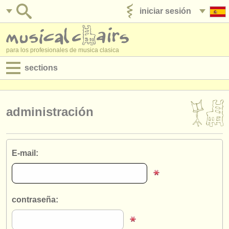
iniciar sesión
anúnciese con nosotros
para los profesionales de musica clasica
sections
anuncios:
empleos - interpretación
administración
empleos - enseñanza
empleos - administración
E-mail:
degree courses
cursillos
contraseña:
concursos