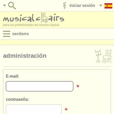
iniciar sesión
anúnciese con nosotros
para los profesionales de musica clasica
sections
anuncios:
empleos - interpretación
administración
empleos - enseñanza
empleos - administración
E-mail:
degree courses
cursillos
contraseña:
concursos