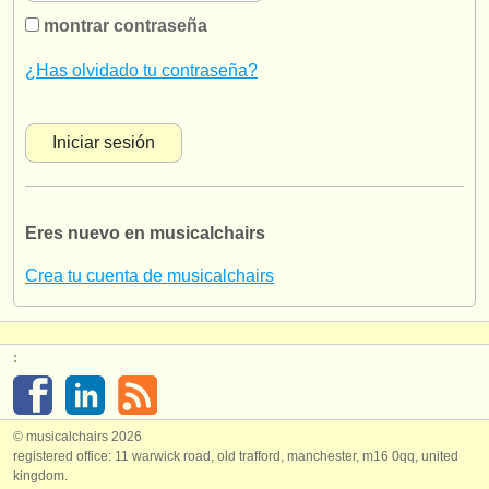
instrumentos en venta
montrar contraseña
instrumentos robados
¿Has olvidado tu contraseña?
directorios:
orquestas y teatros
conservatorios
Eres nuevo en musicalchairs
jóvenes orquestas
Crea tu cuenta de musicalchairs
musicalchairs:
acerca de musicalchairs
:
contáctenos
fuentes rss
© musicalchairs 2026
registered office: 11 warwick road, old trafford, manchester, m16 0qq, united
noticias sobre música clásica
kingdom.