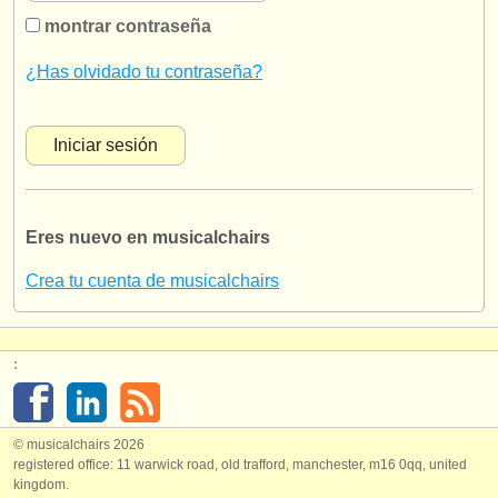
instrumentos en venta
montrar contraseña
instrumentos robados
¿Has olvidado tu contraseña?
directorios:
orquestas y teatros
conservatorios
Eres nuevo en musicalchairs
jóvenes orquestas
Crea tu cuenta de musicalchairs
musicalchairs:
acerca de musicalchairs
:
contáctenos
fuentes rss
© musicalchairs 2026
registered office: 11 warwick road, old trafford, manchester, m16 0qq, united
noticias sobre música clásica
kingdom.