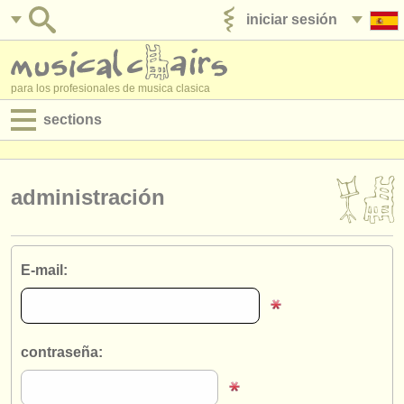
iniciar sesión
anúnciese con nosotros
para los profesionales de musica clasica
sections
anuncios:
empleos - interpretación
administración
empleos - enseñanza
empleos - administración
E-mail:
degree courses
cursillos
contraseña:
concursos