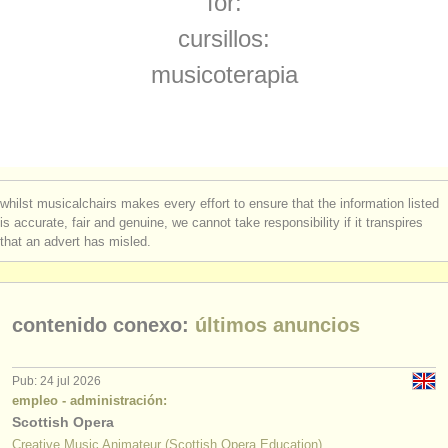
for:
instrumentos en venta
cursillos:
instrumentos robados
musicoterapia
directorios:
orquestas y teatros
conservatorios
whilst musicalchairs makes every effort to ensure that the information listed
jóvenes orquestas
is accurate, fair and genuine, we cannot take responsibility if it transpires
that an advert has misled.
musicalchairs:
acerca de musicalchairs
contenido conexo:
últimos anuncios
contáctenos
fuentes rss
Pub: 24 jul 2026
empleo - administración:
Scottish Opera
noticias sobre música clásica
Creative Music Animateur (Scottish Opera Education)