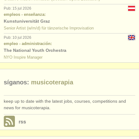
editor:
Pub: 15 jul 2026
anúnciese con nosotros
empleos - enseñanza:
Kunstuniversität Graz
find out about our
ATS
Senior Artist (w/m/d) für tänzerische Improvisation
Pub: 10 jul 2026
ATS
faq
empleo - administración:
The National Youth Orchestra
iniciar sesión
NYO Inspire Manager
síganos:
musicoterapia
keep up to date with the latest jobs, courses, competitions and
news for musicoterapia.
rss