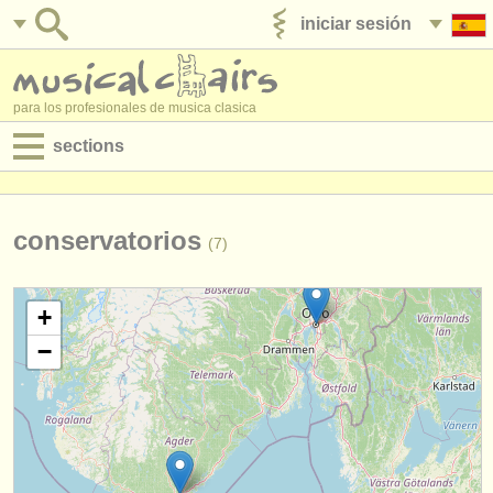
iniciar sesión
anúnciese con nosotros
para los profesionales de musica clasica
sections
anuncios:
empleos - interpretación
conservatorios
(7)
empleos - enseñanza
+
empleos - administración
−
degree courses
cursillos
concursos