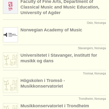
Faculty of Fine Arts, Department of
editor:
Classical Music and Music Education,
anúnciese con nosotros
University of Agder
find out about our
ATS
Oslo, Noruega
Norwegian Academy of Music
ATS
faq
iniciar sesión
Stavangers, Noruega
Universitetet i Stavanger, institutt for
musikk og dans
Tromsø, Noruega
Högskolen i Tromsö -
Musikkonservatoriet
Trondheim, Noruega
Musikkonservatoriet i Trondheim