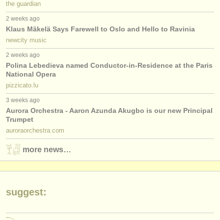
the guardian
2 weeks ago
Klaus Mäkelä Says Farewell to Oslo and Hello to Ravinia
newcity music
2 weeks ago
Polina Lebedieva named Conductor-in-Residence at the Paris
National Opera
pizzicato.lu
3 weeks ago
Aurora Orchestra - Aaron Azunda Akugbo is our new Principal
Trumpet
auroraorchestra.com
more news…
suggest: