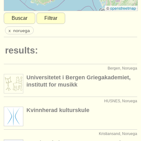
instrumentos en venta
©
openstreetmap
Buscar
Filtrar
instrumentos robados
x
noruega
directorios:
orquestas y teatros
results:
conservatorios
Bergen, Noruega
jóvenes orquestas
Universitetet i Bergen Griegakademiet,
musicalchairs:
institutt for musikk
acerca de musicalchairs
HUSNES, Noruega
contáctenos
Kvinnherad kulturskule
fuentes rss
noticias sobre música clásica
Kristiansand, Noruega