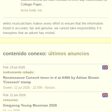
Collegio Papio…
instrumentos en venta
fecha límite: n/a
instrumentos robados
whilst musicalchairs makes every effort to ensure that the information
directorios:
listed is accurate, fair and genuine, we cannot take responsibility if it
orquestas y teatros
transpires that an advert has misled.
conservatorios
contenido conexo:
últimos anuncios
jóvenes orquestas
musicalchairs:
Pub: 19 jul 2026
acerca de musicalchairs
instrumento robado:
Renaissance Consort tenor in d at A466 by Adrian Brown
'Crescent' stamp
contáctenos
Stolen: 12 jul 2026 - 22.00h - Bristol...
fuentes rss
Pub: 11 jun 2026
concurso:
noticias sobre música clásica
Gregynog Young Musician 2026
31 oct
2026