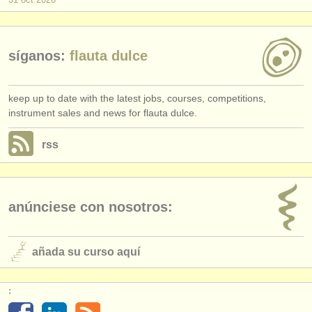
editor:
anúnciese con nosotros
síganos:
flauta dulce
find out about our
ATS
ATS
faq
keep up to date with the latest jobs, courses, competitions,
instrument sales and news for flauta dulce.
iniciar sesión
rss
anúnciese con nosotros:
añada su curso aquí
: