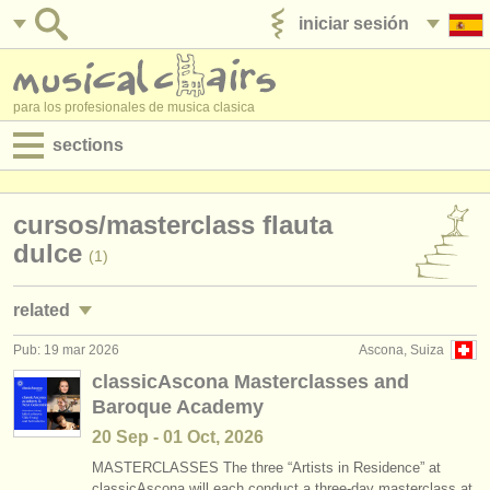
iniciar sesión
anúnciese con nosotros
para los profesionales de musica clasica
sections
anuncios:
cursos/
masterclass flauta
empleos - interpretación
dulce
(1)
empleos - enseñanza
related
empleos - administración
Pub: 19 mar 2026
Ascona, Suiza
degree courses: flauta dulce
(8)
degree courses
classicAscona Masterclasses and
Baroque Academy
concurso de flauta dulce
(2)
cursillos
20 Sep - 01 Oct, 2026
flauta dulce perdido
(4)
concursos
MASTERCLASSES The three “Artists in Residence” at
classicAscona will each conduct a three-day masterclass at