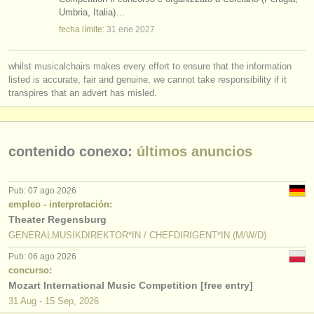
empleos - enseñanza: correpetidor
(1)
Umbria, Italia)…
instrumentos en venta
fecha límite:
31 ene
2027
empleos - enseñanza: director/
a de coro
(2)
instrumentos robados
whilst musicalchairs makes every effort to ensure that the information
cursos/
masterclass dirección
directorios:
(59)
listed is accurate, fair and genuine, we cannot take responsibility if it
orquestas y teatros
transpires that an advert has misled.
degree courses: dirección
(6)
conservatorios
concurso de dirección
(18)
contenido conexo:
últimos anuncios
jóvenes orquestas
musicalchairs:
Pub: 07 ago 2026
acerca de musicalchairs
empleo - interpretación:
Theater Regensburg
contáctenos
GENERALMUSIKDIREKTOR*IN / CHEFDIRIGENT*IN (M/W/D)
Pub: 06 ago 2026
fuentes rss
concurso:
Mozart International Music Competition [free entry]
noticias sobre música clásica
31 Aug - 15 Sep, 2026