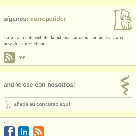
editor:
anúnciese con nosotros
síganos:
correpetidor
find out about our
ATS
keep up to date with the latest jobs, courses, competitions and
ATS
faq
news for correpetidor.
iniciar sesión
rss
anúnciese con nosotros:
añada su concurso aquí
: