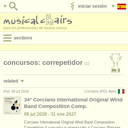
iniciar sesión
anúnciese con nosotros
para los profesionales de musica clasica
sections
anuncios:
empleos - interpretación
concursos: correpetidor
(1)
empleos - enseñanza
related
empleos - administración
Pub: 08 jul 2026
Corciano (PG), Italia
empleos - interpretación: dirección
(3)
degree courses
34° Corciano International Original Wind
Band Composition Comp.
empleos - interpretación: correpetidor
(2)
cursillos
08 jul
2026
-
31 ene
2027
empleos - enseñanza: dirección
(4)
concursos
Corciano International Original Wind Band Composition
Competition Il concorso è organizzato a Corciano (Perugia,