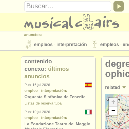
anuncios:
empleos - interpretación
empleos - e
instrumentos en venta
instrumentos 
contenido
degre
directorios:
conexo:
últimos
ophic
anuncios
orquestas y teatros
conservatorios
Pub: 16 jul 2026
related
musicalchairs:
empleo - interpretación:
acerca de musicalchairs
contáctenos
Orquesta Sinfónica de Tenerife
empleos - 
+
Listas de reserva tuba
editor:
−
Pub: 10 jul 2026
empleos - 
anúnciese con nosotros
find out abo
empleo - interpretación:
La Fondazione Teatro del Maggio
cursos/
mas