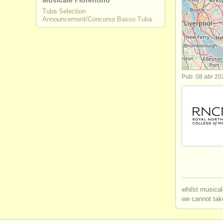
Musicale Fiorentino
Tuba Selection
degree cou
Announcement/Concorso Basso Tuba
concurso 
tuba perdi
Pub: 08 abr 20
whilst musical
we cannot take