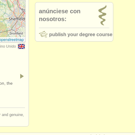
anúnciese con
nosotros:
publish your degree course
openstreetmap
ino Unido
on, the
ir and genuine,