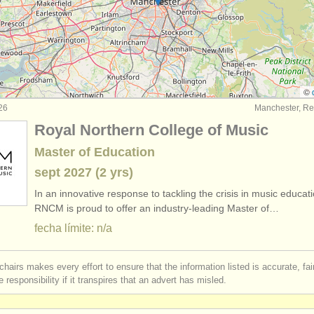
rses: tuba
(9)
de tuba
(2)
do
(2)
©
26
Manchester, Re
Royal Northern College of Music
Master of Education
sept
2027
(2 yrs)
In an innovative response to tackling the crisis in music educati
RNCM is proud to offer an industry-leading Master of…
fecha límite: n/a
chairs makes every effort to ensure that the information listed is accurate, fa
 responsibility if it transpires that an advert has misled.