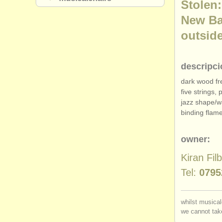
Stolen:
New Ba
outsid
descripci
dark wood fr
five strings,
jazz shape/
w
binding flam
owner:
Kiran Fil
Tel:
0795
whilst musical
we cannot take