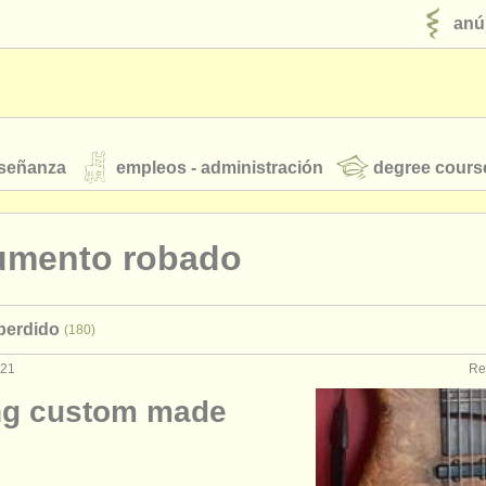
anú
nseñanza
empleos - administración
degree cours
robados
rumento robado
jóvenes orquestas
 perdido
(180)
fuentes rss
noticias sobre música clásica
021
Re
ing custom made
ut our
ATS
ATS
faq
iniciar sesión