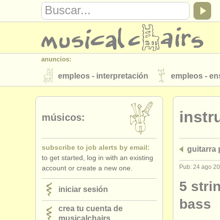
anuncios:
empleos - interpretación
empleos - e
instrumentos en venta
instrumentos 
inst
directorios:
músicos:
orquestas y teatros
conservatorios
subscribe to job alerts by email:
guitarra
musicalchairs:
to get started, log in with an existing
acerca de musicalchairs
contáctenos
Pub: 24 ago 2
account or create a new one.
editor:
5 str
iniciar sesión
anúnciese con nosotros
find out abo
bass
crea tu cuenta de
musicalchairs