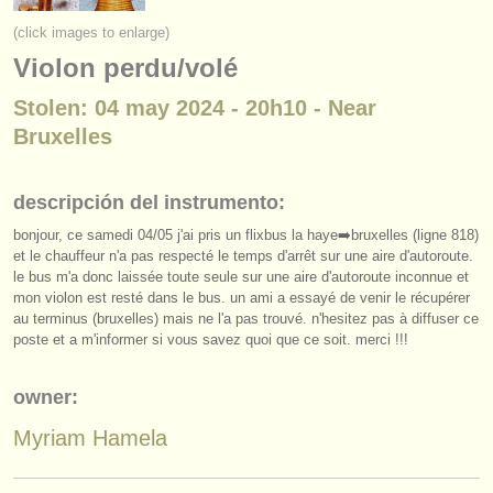
instrumentos en venta
(click images to enlarge)
Violon perdu/volé
instrumentos robados
Stolen: 04 may 2024 - 20h10 - Near
directorios:
Bruxelles
orquestas y teatros
conservatorios
descripción del instrumento:
bonjour, ce samedi 04/
05 j'ai pris un flixbus la haye➡️bruxelles (ligne 818)
jóvenes orquestas
et le chauffeur n'a pas respecté le temps d'arrêt sur une aire d'autoroute.
le bus m'a donc laissée toute seule sur une aire d'autoroute inconnue et
musicalchairs:
mon violon est resté dans le bus. un ami a essayé de venir le récupérer
acerca de musicalchairs
au terminus (bruxelles) mais ne l'a pas trouvé. n'hesitez pas à diffuser ce
poste et a m'informer si vous savez quoi que ce soit. merci !!!
contáctenos
owner:
fuentes rss
Myriam Hamela
noticias sobre música clásica