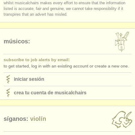
editor:
whilst musicalchairs makes every effort to ensure that the information
listed is accurate, fair and genuine, we cannot take responsibility if it
anúnciese con nosotros
transpires that an advert has misled.
find out about our
ATS
ATS
faq
músicos:
iniciar sesión
subscribe to job alerts by email:
to get started, log in with an existing account or create a new one.
iniciar sesión
crea tu cuenta de musicalchairs
síganos:
violín