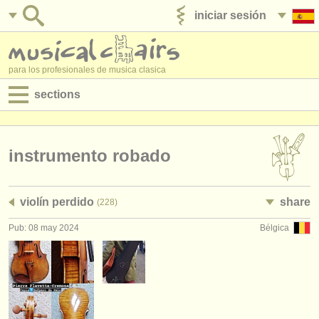
iniciar sesión
anúnciese con nosotros
para los profesionales de musica clasica
sections
anuncios:
empleos - interpretación
instrumento robado
empleos - enseñanza
violín perdido
share
(228)
empleos - administración
Pub: 08 may 2024
Bélgica
degree courses
cursillos
concursos