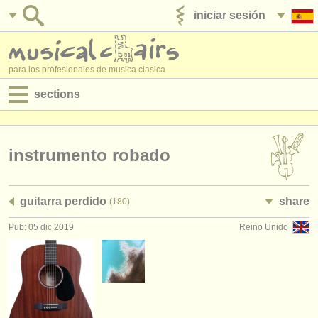
iniciar sesión
anúnciese con nosotros
para los profesionales de musica clasica
sections
anuncios:
empleos - interpretación
instrumento robado
empleos - enseñanza
guitarra perdido
share
(180)
empleos - administración
Pub: 05 dic 2019
Reino Unido
degree courses
cursillos
concursos