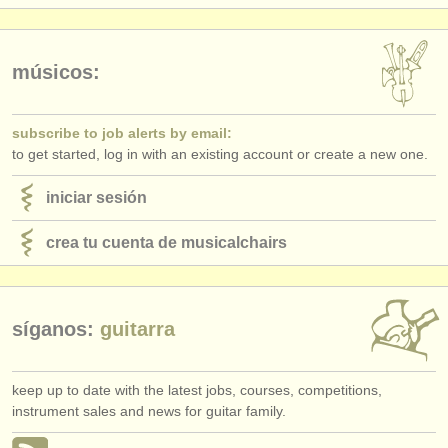
editor:
anúnciese con nosotros
músicos:
find out about our
ATS
ATS
faq
subscribe to job alerts by email:
to get started, log in with an existing account or create a new one.
iniciar sesión
iniciar sesión
crea tu cuenta de musicalchairs
síganos:
guitarra
keep up to date with the latest jobs, courses, competitions,
instrument sales and news for guitar family.