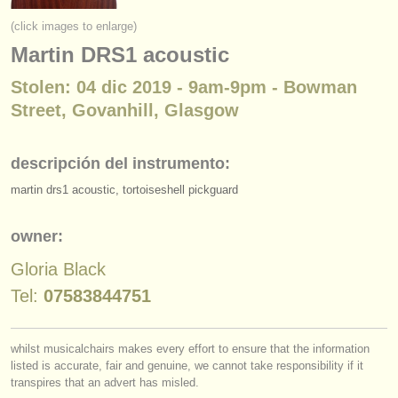
instrumentos en venta
(click images to enlarge)
Martin DRS1 acoustic
instrumentos robados
Stolen: 04 dic 2019 - 9am-9pm - Bowman
directorios:
Street, Govanhill, Glasgow
orquestas y teatros
conservatorios
descripción del instrumento:
martin drs1 acoustic, tortoiseshell pickguard
jóvenes orquestas
musicalchairs:
owner:
acerca de musicalchairs
Gloria Black
Tel:
07583844751
contáctenos
fuentes rss
whilst musicalchairs makes every effort to ensure that the information
listed is accurate, fair and genuine, we cannot take responsibility if it
noticias sobre música clásica
transpires that an advert has misled.