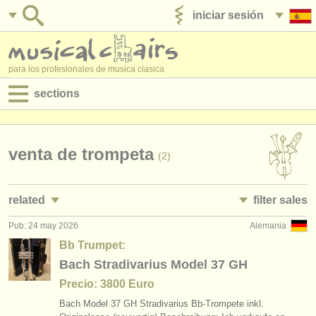
iniciar sesión
anúnciese con nosotros
para los profesionales de musica clasica
sections
anuncios:
empleos - interpretación
venta de trompeta
(2)
empleos - enseñanza
related
filter sales
empleos - administración
Pub: 24 may 2026
Alemania
empleos - interpretación: trompeta
trumpet family
(25)
(2)
degree courses
Bb Trumpet:
empleos - enseñanza: trompeta
bb trumpet
Bach Stradivarius Model 37 GH
(2)
(1)
cursillos
Precio: 3800 Euro
cursos/
masterclass trompeta
cornet in c
(7)
(1)
concursos
Bach Model 37 GH Stradivarius Bb-Trompete inkl.