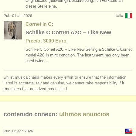
Originalcase (neuwertig) Beschreibung: Ich verkaufe an
cursillos: corneta
(1)
instrumentos en venta
dieser Stelle eine…
Pub: 01 abr 2026
Italia
cursillos: cornet
(1)
instrumentos robados
Cornet in C:
degree courses: trompeta
directorios:
(10)
Schilke C Cornet A2C – Like New
orquestas y teatros
Precio: 3000 Euro
degree courses: corneta
(1)
Schilke C Cornet A2C – Like New Selling a Schilke C Cornet
conservatorios
model A2C in mint condition. The instrument has only been
degree courses: natural trumpet
(1)
used twice…
jóvenes orquestas
degree courses: cornet
(8)
whilst musicalchairs makes every effort to ensure that the information
musicalchairs:
listed is accurate, fair and genuine, we cannot take responsibility if it
concurso de trompeta
(5)
acerca de musicalchairs
transpires that an advert has misled.
trompeta perdido
(53)
contáctenos
contenido conexo:
últimos anuncios
fuentes rss
noticias sobre música clásica
Pub: 06 ago 2026