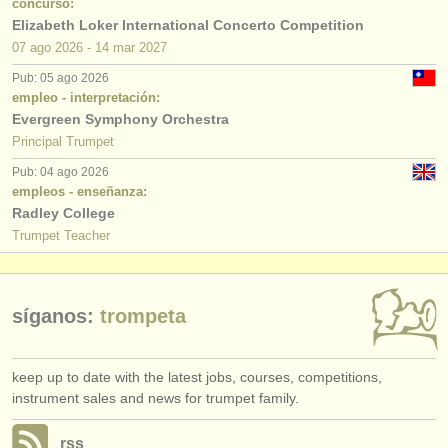
concurso:
editor:
Elizabeth Loker International Concerto Competition
anúnciese con nosotros
07 ago
2026
-
14 mar
2027
Pub: 05 ago 2026
find out about our
ATS
empleo - interpretación:
Evergreen Symphony Orchestra
ATS
faq
Principal Trumpet
Pub: 04 ago 2026
iniciar sesión
empleos - enseñanza:
Radley College
Trumpet Teacher
síganos:
trompeta
keep up to date with the latest jobs, courses, competitions,
instrument sales and news for trumpet family.
rss