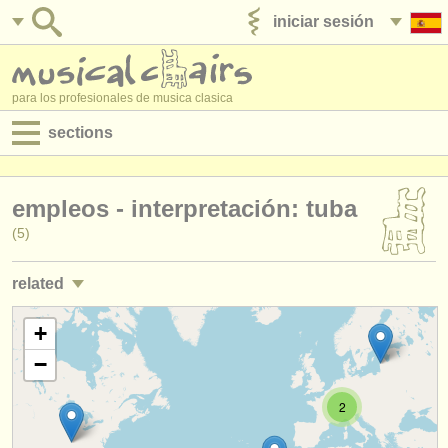
iniciar sesión
anúnciese con nosotros
para los profesionales de musica clasica
sections
anuncios:
empleos - interpretación: tuba
empleos - interpretación
(5)
empleos - enseñanza
related
empleos - administración
empleos - enseñanza: tuba
+
(1)
degree courses
−
cursos/
masterclass tuba
(5)
cursillos
2
degree courses: serpent/
ophicleide
(1)
concursos