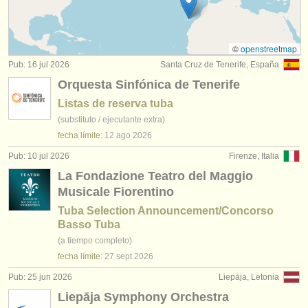
degree courses: tuba
(9)
instrumentos en venta
concurso de tuba
(2)
instrumentos robados
©
openstreetmap
Pub: 16 jul 2026
Santa Cruz de Tenerife, España
tuba perdido
directorios:
(2)
Orquesta Sinfónica de Tenerife
orquestas y teatros
Listas de reserva tuba
(substituto / ejecutante extra)
conservatorios
fecha límite:
12 ago
2026
jóvenes orquestas
Pub: 10 jul 2026
Firenze, Italia
La Fondazione Teatro del Maggio
musicalchairs:
Musicale Fiorentino
acerca de musicalchairs
Tuba Selection Announcement/Concorso
Basso Tuba
contáctenos
(a tiempo completo)
fecha límite:
27 sept
2026
fuentes rss
Pub: 25 jun 2026
Liepāja, Letonia
noticias sobre música clásica
Liepāja Symphony Orchestra