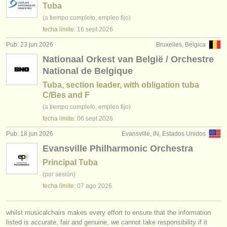
editor:
Tuba
(a tiempo completo, empleo fijo)
anúnciese con nosotros
fecha límite:
16 sept
2026
find out about our
ATS
Pub: 23 jun 2026
Bruxelles, Bélgica
Nationaal Orkest van België / Orchestre
ATS
faq
National de Belgique
Tuba, section leader, with obligation tuba
iniciar sesión
C/Bes and F
(a tiempo completo, empleo fijo)
fecha límite:
06 sept
2026
Pub: 18 jun 2026
Evansville, IN, Estados Unidos
Evansville Philharmonic Orchestra
Principal Tuba
(por sesión)
fecha límite:
07 ago
2026
whilst musicalchairs makes every effort to ensure that the information
listed is accurate, fair and genuine, we cannot take responsibility if it