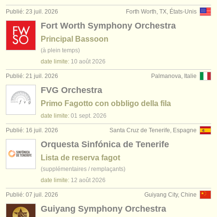
éditeurs:
Publié: 23 juil. 2026
Forth Worth, TX, États-Unis
ajouter votre annonce
Fort Worth Symphony Orchestra
Principal Bassoon
find out about our
ATS
(à plein temps)
date limite:
10 août
2026
ATS
faq
Publié: 21 juil. 2026
Palmanova, Italie
s'identifier
FVG Orchestra
Primo Fagotto con obbligo della fila
date limite:
01 sept.
2026
Publié: 16 juil. 2026
Santa Cruz de Tenerife, Espagne
Orquesta Sinfónica de Tenerife
Lista de reserva fagot
(supplémentaires / remplaçants)
date limite:
12 août
2026
Publié: 07 juil. 2026
Guiyang City, Chine
Guiyang Symphony Orchestra