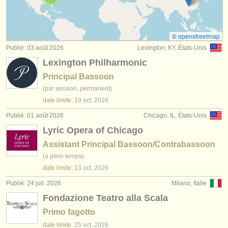
concours de basson
(5)
instruments à vendre
achat basson
(75)
instruments volés
©
openstreetmap
Publié: 03 août 2026
Lexington, KY, États-Unis
basson perdu
annuaires:
(51)
Lexington Philharmonic
orchestres et l'opéra
Principal Bassoon
(par session, permanent)
conservatoires
date limite:
19 oct.
2026
orchestres de jeunes
Publié: 01 août 2026
Chicago, IL, États-Unis
Lyric Opera of Chicago
musicalchairs:
Assistant Principal Bassoon/Contrabassoon
a propos de musicalchairs
(à plein temps)
date limite:
13 oct.
2026
contactez nous
Publié: 24 juil. 2026
Milano, Italie
rss feeds
Fondazione Teatro alla Scala
Primo fagotto
actualités musique classique
date limite:
25 oct.
2026