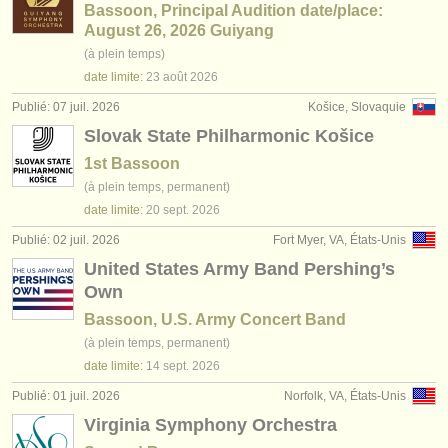
Bassoon, Principal Audition date/place:
August 26, 2026 Guiyang
(à plein temps)
date limite:
23 août
2026
Publié: 07 juil. 2026
Košice, Slovaquie
Slovak State Philharmonic Košice
1st Bassoon
(à plein temps, permanent)
date limite:
20 sept.
2026
Publié: 02 juil. 2026
Fort Myer, VA, États-Unis
United States Army Band Pershing’s
Own
Bassoon, U.S. Army Concert Band
(à plein temps, permanent)
date limite:
14 sept.
2026
Publié: 01 juil. 2026
Norfolk, VA, États-Unis
Virginia Symphony Orchestra