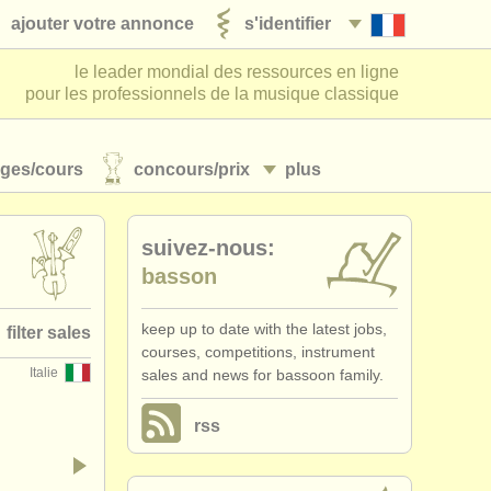
ajouter votre annonce
s'identifier
le leader mondial des ressources en ligne
pour les professionnels de la musique classique
ages/
cours
concours/
prix
plus
suivez-nous:
basson
keep up to date with the latest jobs,
filter sales
courses, competitions, instrument
Italie
sales and news for bassoon family.
 family
(72)
rss
assoon
(51)
abassoon
(5)