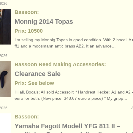
 2026
Bassoon:
Monnig 2014 Topas
Prix: 10500
I'm selling my Monnig Topas in good condition. With 2 bocal. A
ff1 and a moosmann antic brass AB2. It an advance…
 2026
Bassoon Reed Making Accessories:
Clearance Sale
Prix: See below
Hi all, Bocals; All sold Accessoir: * Handrest Heckel: A1 and A2 
euro for both. (New price: 348,67 euro a piece) * My gripp…
 2026
Bassoon:
Yamaha Fagott Modell YFG 811 II –