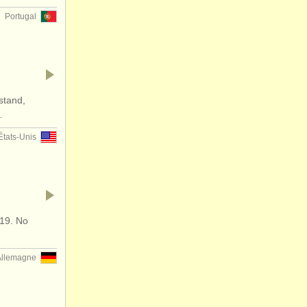
Portugal
stand,
…
États-Unis
019. No
Allemagne