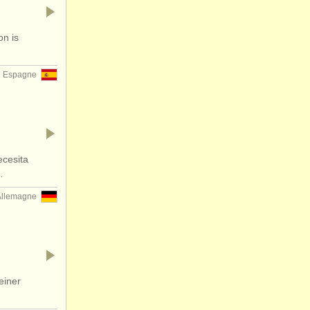
on is
Espagne
ecesita
…
Allemagne
einer