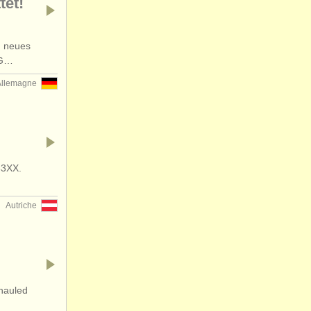
tet!
n neues
FG…
Allemagne
33XX.
Autriche
hauled