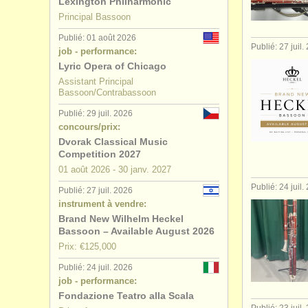
Lexington Philharmonic
Principal Bassoon
degree co
Publié: 01 août 2026
Publié: 27 juil.
job - performance:
concours 
Lyric Opera of Chicago
Assistant Principal
basson pe
Bassoon/Contrabassoon
Publié: 29 juil. 2026
concours/prix:
Dvorak Classical Music
Competition 2027
01 août
2026
-
30 janv.
2027
Publié: 24 juil.
Publié: 27 juil. 2026
instrument à vendre:
Brand New Wilhelm Heckel
Bassoon – Available August 2026
Prix: €125,000
Publié: 24 juil. 2026
job - performance:
Fondazione Teatro alla Scala