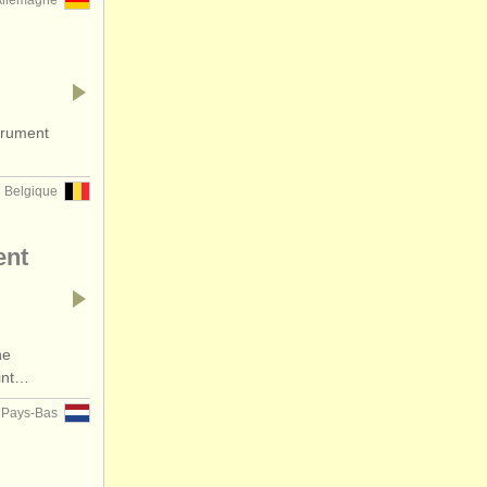
Allemagne
trument
Belgique
ent
he
Mint…
Pays-Bas