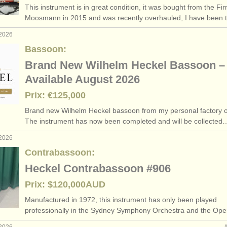
This instrument is in great condition, it was bought from the Fi
urses: baroque bassoon
bassoon croo
(1)
Moosmann in 2015 and was recently overhauled, I have been
 2026
de basson
classical
(4)
Bassoon:
rdu
baroque
(51)
Brand New Wilhelm Heckel Bassoon –
Available August 2026
bassoon reed making acc
Prix: €125,000
basso
Brand new Wilhelm Heckel bassoon from my personal factory o
The instrument has now been completed and will be collected
bassoon accessori
 2026
Contrabassoon:
Heckel Contrabassoon #906
Prix: $120,000AUD
Manufactured in 1972, this instrument has only been played
professionally in the Sydney Symphony Orchestra and the Op