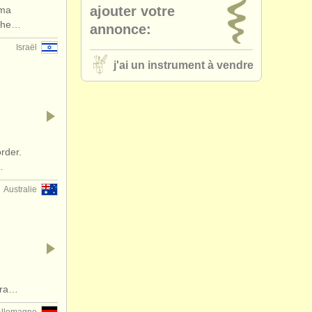
ajouter votre
rma
k /
bocal
(3)
 the…
annonce:
Israël
 bassoon
(4)
j'ai un instrument à vendre
 bassoon
(1)
essories
(3)
on reeds
(1)
rder.
…
es/
cases
(3)
Australie
other
(1)
era…