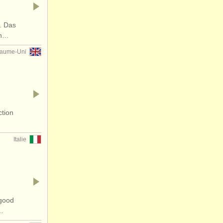
. Das
in…
aume-Uni
ction
Italie
 good
s…