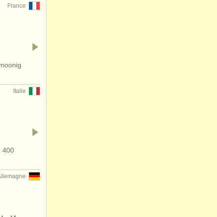
France
 moonig
Italie
- 400
Allemagne