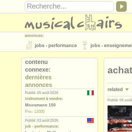
annonces:
jobs - performance
jobs - enseigneme
instruments à vendre
instruments vol
contenu
acha
connexe:
annuaires:
dernières
orchestres et l'opéra
conservatoires
annonces
related
musicalchairs:
Publié: 05 août 2026
instrument à vendre:
a propos de musicalchairs
contactez
Publié: 05 aoû
jobs - per
Moosmann 150
éditeurs:
Prix: 12000
stages/
mas
ajouter votre annonce
find out about 
Publié: 03 août 2026
job - performance:
degree co