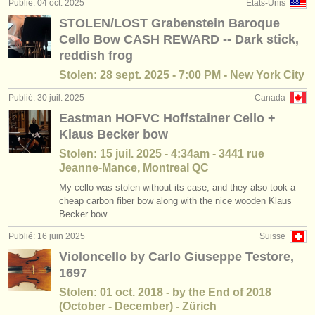
Publié: 04 oct. 2025
États-Unis
stages/
cours: baroque cello
(2)
instruments à vendre
STOLEN/LOST Grabenstein Baroque
Cello Bow CASH REWARD -- Dark stick,
degree courses: violoncelle
(10)
instruments volés
reddish frog
degree courses: baroque cello
annuaires:
(2)
Stolen: 28 sept. 2025 - 7:00 PM - New York City
orchestres et l'opéra
Publié: 30 juil. 2025
Canada
concours de violoncelle
(16)
Eastman HOFVC Hoffstainer Cello +
conservatoires
achat violoncelle
Klaus Becker bow
(77)
Stolen: 15 juil. 2025 - 4:34am - 3441 rue
orchestres de jeunes
Jeanne-Mance, Montreal QC
musicalchairs:
My cello was stolen without its case, and they also took a
cheap carbon fiber bow along with the nice wooden Klaus
a propos de musicalchairs
Becker bow.
contactez nous
Publié: 16 juin 2025
Suisse
Violoncello by Carlo Giuseppe Testore,
rss feeds
1697
Stolen: 01 oct. 2018 - by the End of 2018
actualités musique classique
(October - December) - Zürich