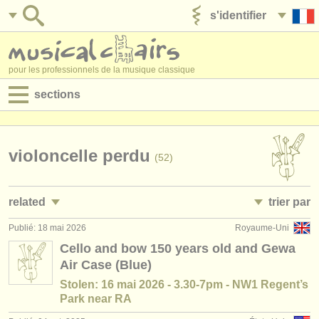
s'identifier
ajouter votre annonce
pour les professionnels de la musique classique
sections
annonces:
jobs - performance
violoncelle perdu
(52)
jobs - enseignement
related
trier par
jobs - administration
Publié: 18 mai 2026
Royaume-Uni
jobs - performance: violoncelle
• publiée
(28)
degree courses
Cello and bow 150 years old and Gewa
Air Case (Blue)
jobs - enseignement: violoncelle
•
pays (a-z)
(7)
stages/
cours
Stolen: 16 mai 2026 - 3.30-7pm - NW1 Regent’s
stages/
masterclass violoncelle
(23)
Park near RA
concours/
prix