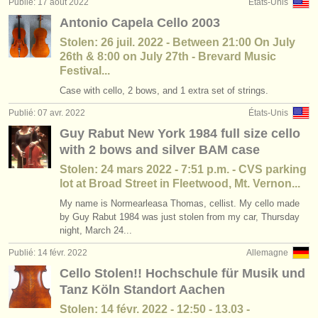
Publié: 17 août 2022
États-Unis
Antonio Capela Cello 2003
Stolen: 26 juil. 2022 - Between 21:00 On July
26th & 8:00 on July 27th - Brevard Music
Festival...
Case with cello, 2 bows, and 1 extra set of strings.
Publié: 07 avr. 2022
États-Unis
Guy Rabut New York 1984 full size cello
with 2 bows and silver BAM case
Stolen: 24 mars 2022 - 7:51 p.m. - CVS parking
lot at Broad Street in Fleetwood, Mt. Vernon...
My name is Normearleasa Thomas, cellist. My cello made
by Guy Rabut 1984 was just stolen from my car, Thursday
night, March 24...
Publié: 14 févr. 2022
Allemagne
Cello Stolen!! Hochschule für Musik und
Tanz Köln Standort Aachen
Stolen: 14 févr. 2022 - 12:50 - 13.03 -