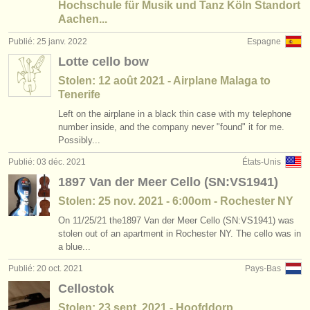
Hochschule für Musik und Tanz Köln Standort
Aachen...
Publié: 25 janv. 2022
Espagne
Lotte cello bow
Stolen: 12 août 2021 - Airplane Malaga to
Tenerife
Left on the airplane in a black thin case with my telephone
number inside, and the company never "found" it for me.
Possibly...
Publié: 03 déc. 2021
États-Unis
1897 Van der Meer Cello (SN:VS1941)
Stolen: 25 nov. 2021 - 6:00om - Rochester NY
On 11/25/21 the1897 Van der Meer Cello (SN:VS1941) was
stolen out of an apartment in Rochester NY. The cello was in
a blue...
Publié: 20 oct. 2021
Pays-Bas
Cellostok
Stolen: 23 sept. 2021 - Hoofddorp