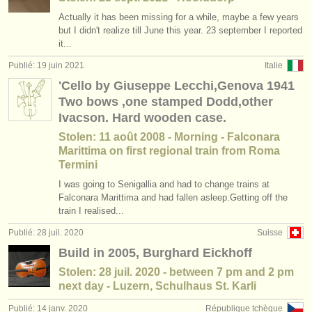
Actually it has been missing for a while, maybe a few years
but I didn't realize till June this year. 23 september I reported
it...
Publié: 19 juin 2021
Italie
'Cello by Giuseppe Lecchi,Genova 1941
Two bows ,one stamped Dodd,other
Ivacson. Hard wooden case.
Stolen: 11 août 2008 - Morning - Falconara
Marittima on first regional train from Roma
Termini
I was going to Senigallia and had to change trains at
Falconara Marittima and had fallen asleep.Getting off the
train I realised...
Publié: 28 juil. 2020
Suisse
Build in 2005, Burghard Eickhoff
Stolen: 28 juil. 2020 - between 7 pm and 2 pm
next day - Luzern, Schulhaus St. Karli
Publié: 14 janv. 2020
République tchèque