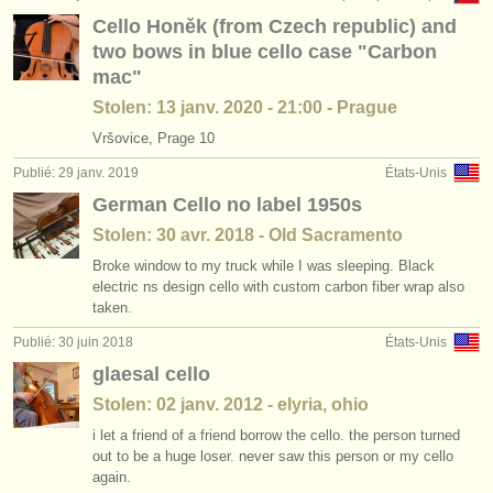
Cello Honěk (from Czech republic) and
two bows in blue cello case "Carbon
mac"
Stolen: 13 janv. 2020 - 21:00 - Prague
Vršovice, Prage 10
Publié: 29 janv. 2019
États-Unis
German Cello no label 1950s
Stolen: 30 avr. 2018 - Old Sacramento
Broke window to my truck while I was sleeping. Black
electric ns design cello with custom carbon fiber wrap also
taken.
Publié: 30 juin 2018
États-Unis
glaesal cello
Stolen: 02 janv. 2012 - elyria, ohio
i let a friend of a friend borrow the cello. the person turned
out to be a huge loser. never saw this person or my cello
again.