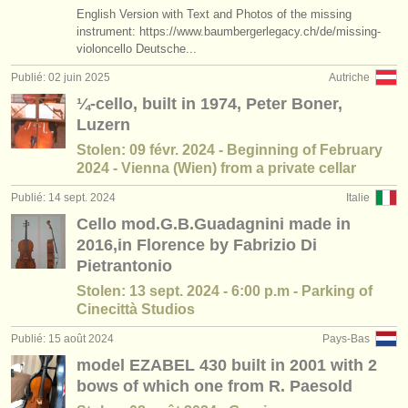
éditeurs:
English Version with Text and Photos of the missing
instrument: https://www.baumbergerlegacy.ch/de/missing-
ajouter votre annonce
violoncello Deutsche...
Publié: 02 juin 2025
Autriche
find out about our
ATS
¼-cello, built in 1974, Peter Boner,
ATS
faq
Luzern
Stolen: 09 févr. 2024 - Beginning of February
s'identifier
2024 - Vienna (Wien) from a private cellar
Publié: 14 sept. 2024
Italie
Cello mod.G.B.Guadagnini made in
2016,in Florence by Fabrizio Di
Pietrantonio
Stolen: 13 sept. 2024 - 6:00 p.m - Parking of
Cinecittà Studios
Publié: 15 août 2024
Pays-Bas
model EZABEL 430 built in 2001 with 2
bows of which one from R. Paesold