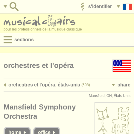
s'identifier
ajouter votre annonce
pour les professionnels de la musique classique
sections
annonces:
jobs - performance
orchestres et l'opéra
jobs - enseignement
orchestres et l'opéra: états-unis
share
(508)
jobs - administration
Mansfield, OH, États-Unis
degree courses
Mansfield Symphony
stages/
cours
Orchestra
concours/
prix
home
office