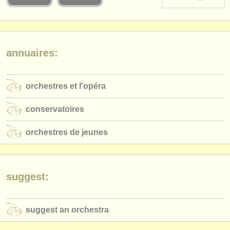
instruments à vendre
instruments volés
annuaires:
annuaires:
orchestres et l'opéra
orchestres et l'opéra
conservatoires
conservatoires
orchestres de jeunes
orchestres de jeunes
musicalchairs:
a propos de musicalchairs
contactez nous
suggest:
rss feeds
suggest an orchestra
actualités musique classique