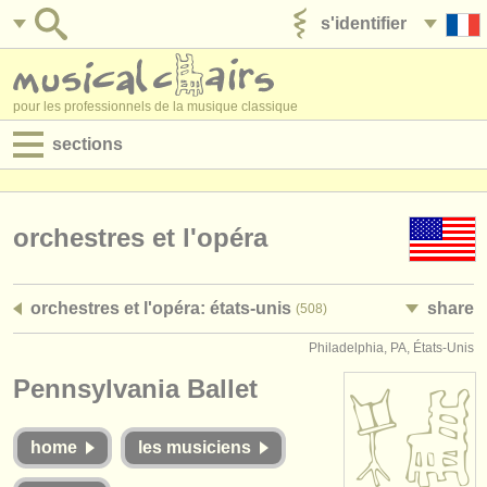
s'identifier
ajouter votre annonce
pour les professionnels de la musique classique
sections
annonces:
jobs - performance
orchestres et l'opéra
jobs - enseignement
orchestres et l'opéra: états-unis
share
(508)
jobs - administration
Philadelphia, PA, États-Unis
degree courses
Pennsylvania Ballet
stages/
cours
home
les musiciens
concours/
prix