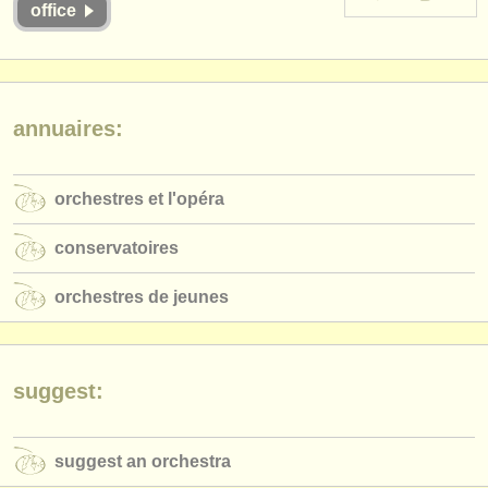
office
instruments à vendre
instruments volés
annuaires:
annuaires:
orchestres et l'opéra
conservatoires
orchestres et l'opéra
orchestres de jeunes
conservatoires
musicalchairs:
orchestres de jeunes
a propos de musicalchairs
contactez nous
suggest:
rss feeds
actualités musique classique
suggest an orchestra