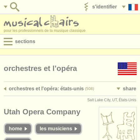
s'identifier
ajouter votre annonce
pour les professionnels de la musique classique
sections
annonces:
jobs - performance
orchestres et l'opéra
jobs - enseignement
orchestres et l'opéra: états-unis
share
(508)
jobs - administration
Salt Lake City, UT, États-Unis
degree courses
Utah Opera Company
stages/
cours
home
les musiciens
concours/
prix