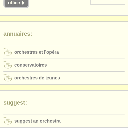
office
instruments à vendre
instruments volés
annuaires:
annuaires:
orchestres et l'opéra
conservatoires
orchestres et l'opéra
orchestres de jeunes
conservatoires
musicalchairs:
orchestres de jeunes
a propos de musicalchairs
contactez nous
suggest:
rss feeds
actualités musique classique
suggest an orchestra