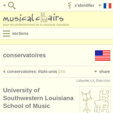
s'identifier
ajouter votre annonce
pour les professionnels de la musique classique
sections
annonces:
jobs - performance
conservatoires
jobs - enseignement
conservatoires: états-unis
share
(233)
jobs - administration
Lafayette, LA, États-Unis
degree courses
University of
stages/
cours
Southwestern Louisiana
School of Music
concours/
prix