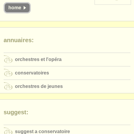
instruments à vendre
home
instruments volés
annuaires:
annuaires:
orchestres et l'opéra
conservatoires
orchestres et l'opéra
orchestres de jeunes
conservatoires
musicalchairs:
orchestres de jeunes
a propos de musicalchairs
contactez nous
suggest:
rss feeds
actualités musique classique
suggest a conservatoire