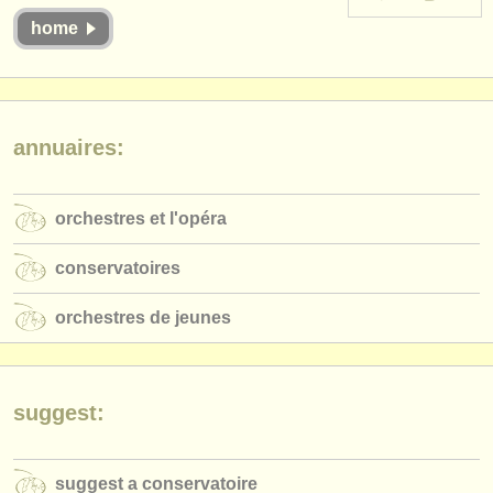
instruments à vendre
home
instruments volés
annuaires:
annuaires:
orchestres et l'opéra
conservatoires
orchestres et l'opéra
orchestres de jeunes
conservatoires
musicalchairs:
orchestres de jeunes
a propos de musicalchairs
contactez nous
suggest:
rss feeds
actualités musique classique
suggest a conservatoire