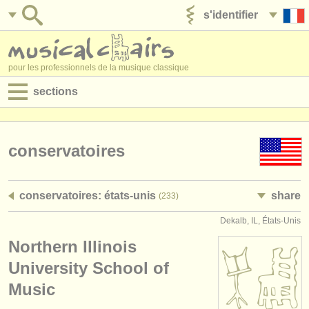
s'identifier
ajouter votre annonce
pour les professionnels de la musique classique
sections
annonces:
jobs - performance
conservatoires
jobs - enseignement
conservatoires: états-unis
share
(233)
jobs - administration
Dekalb, IL, États-Unis
degree courses
Northern Illinois
stages/
cours
University School of
Music
concours/
prix