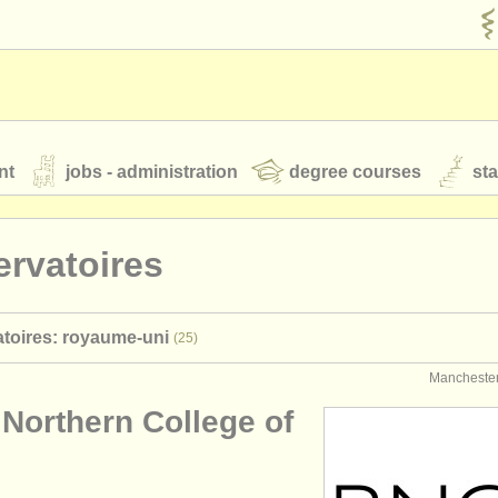
nt
jobs - administration
degree courses
st
és
rvatoires
orchestres de jeunes
toires: royaume-uni
(25)
 nous
rss feeds
actualités musique classique
Mancheste
 Northern College of
our
ATS
ATS
faq
s'identifier