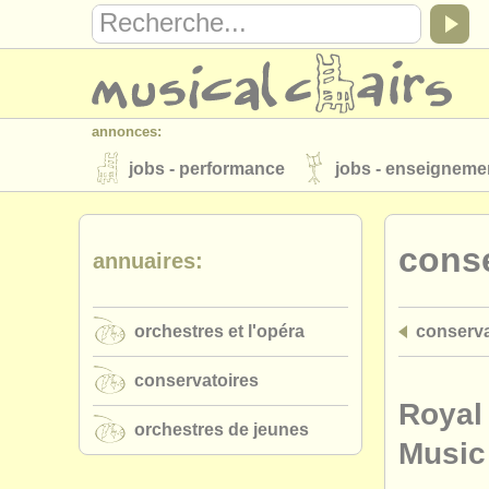
annonces:
jobs - performance
jobs - enseigneme
instruments à vendre
instruments vol
conse
annuaires:
annuaires:
orchestres et l'opéra
conservatoires
orchestres et l'opéra
conserva
musicalchairs:
a propos de musicalchairs
contactez
conservatoires
éditeurs:
Royal
orchestres de jeunes
ajouter votre annonce
find out about 
Music