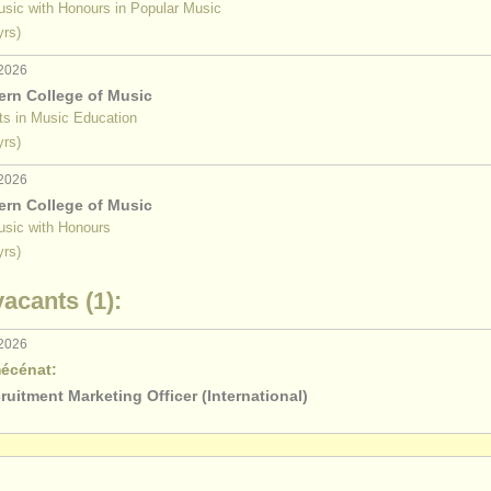
usic with Honours in Popular Music
yrs)
 2026
ern College of Music
rts in Music Education
yrs)
 2026
ern College of Music
usic with Honours
yrs)
acants (1):
 2026
écénat:
uitment Marketing Officer (International)