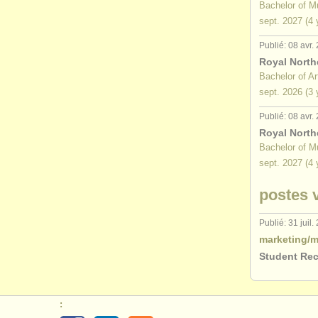
Bachelor of M
sept.
2027
(4 
Publié: 08 avr.
Royal North
Bachelor of A
sept.
2026
(3 
Publié: 08 avr.
Royal North
Bachelor of M
sept.
2027
(4 
postes v
Publié: 31 juil.
marketing/m
Student Recr
: