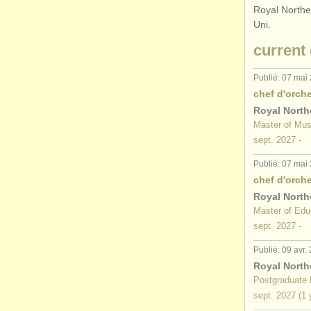
Royal North
Uni.
current
Publié: 07 mai
chef d'orche
Royal North
Master of Mus
sept.
2027
-
Publié: 07 mai
chef d'orche
Royal North
Master of Edu
sept.
2027
-
Publié: 09 avr.
Royal North
Postgraduate 
sept.
2027
(1 