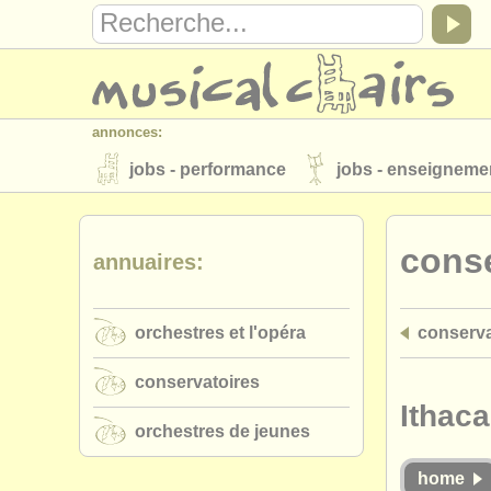
annonces:
jobs - performance
jobs - enseigneme
instruments à vendre
instruments vol
conse
annuaires:
annuaires:
orchestres et l'opéra
conservatoires
orchestres et l'opéra
conserva
musicalchairs:
a propos de musicalchairs
contactez
conservatoires
éditeurs:
Ithaca
orchestres de jeunes
ajouter votre annonce
find out about 
home