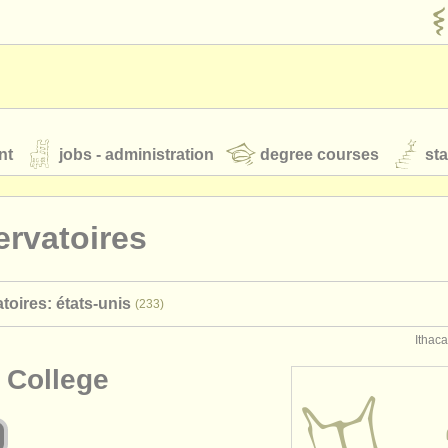
nt
jobs - administration
degree courses
st
és
rvatoires
orchestres de jeunes
toires: états-unis
(233)
 nous
rss feeds
actualités musique classique
Ithaca
 College
our
ATS
ATS
faq
s'identifier