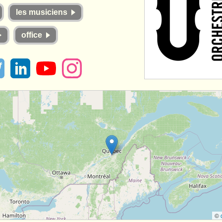
les musiciens
office
©