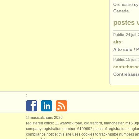
Orchestre s
Canada.
postes v
Publié: 24 juil.
alto:
Alto solo / P
Publié: 15 juin
contrebasse
Contrebasse 
:
© musicalchairs 2026
registered office: 11 warwick road, old trafford, manchester, m16 0
company registration number: ​6199692 place of registration: engl
compliance notice: ​this site uses cookies to track visitor numbers an