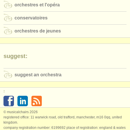
éditeurs:
orchestres et l'opéra
ajouter votre annonce
conservatoires
find out about our
ATS
orchestres de jeunes
ATS
faq
s'identifier
suggest:
suggest an orchestra
:
© musicalchairs 2026
registered office: 11 warwick road, old trafford, manchester, m16 0qq, united
kingdom.
company registration number: ​6199692 place of registration: england & wales