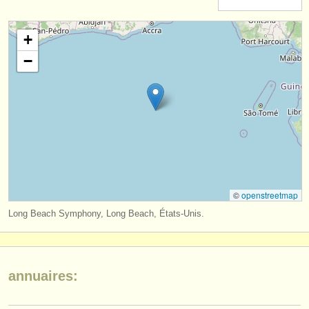
instruments à vendre
+
instruments volés
−
annuaires:
orchestres et l'opéra
conservatoires
orchestres de jeunes
musicalchairs:
©
openstreetmap
a propos de musicalchairs
Long Beach Symphony, Long Beach, États-Unis.
contactez nous
rss feeds
annuaires:
actualités musique classique