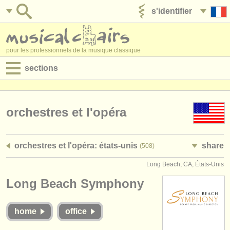
s'identifier
ajouter votre annonce
pour les professionnels de la musique classique
sections
annonces:
jobs - performance
orchestres et l'opéra
jobs - enseignement
orchestres et l'opéra: états-unis
share
(508)
jobs - administration
Long Beach, CA, États-Unis
degree courses
Long Beach Symphony
stages/
cours
home
office
concours/
prix