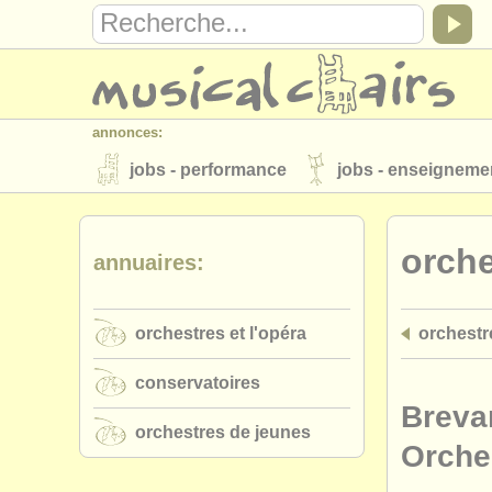
annonces:
jobs - performance
jobs - enseigneme
instruments à vendre
instruments vol
orche
annuaires:
annuaires:
orchestres et l'opéra
conservatoires
orchestres et l'opéra
orchestre
musicalchairs:
a propos de musicalchairs
contactez
conservatoires
éditeurs:
Breva
orchestres de jeunes
ajouter votre annonce
find out about 
Orche