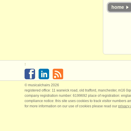
home
:
© musicalchairs 2026
registered office: 11 warwick road, old trafford, manchester, m16 0
company registration number: ​6199692 place of registration: engl
compliance notice: ​this site uses cookies to track visitor numbers an
for more information on our use of cookies please read our
privacy 