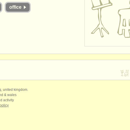
office
qq, united kingdom.
and & wales
d activity
policy