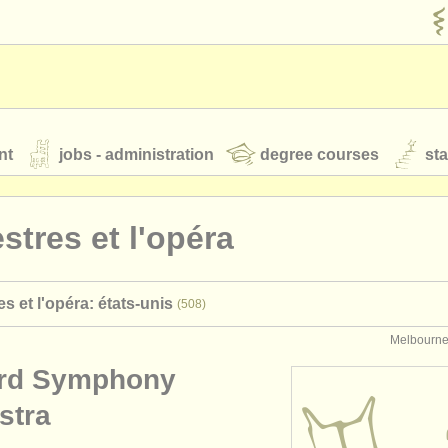
nt
jobs - administration
degree courses
st
és
stres et l'opéra
orchestres de jeunes
s et l'opéra: états-unis
(508)
 nous
rss feeds
actualités musique classique
Melbourne,
rd Symphony
our
ATS
ATS
faq
s'identifier
stra