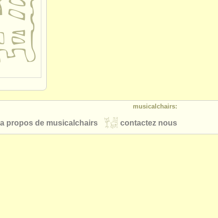
musicalchairs:
a propos de musicalchairs
contactez nous