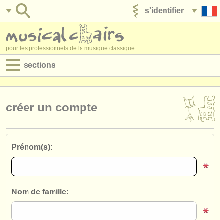
s'identifier
ajouter votre annonce
pour les professionnels de la musique classique
sections
annonces:
jobs - performance
créer un compte
jobs - enseignement
jobs - administration
Prénom(s):
degree courses
stages/
cours
Nom de famille:
concours/
prix