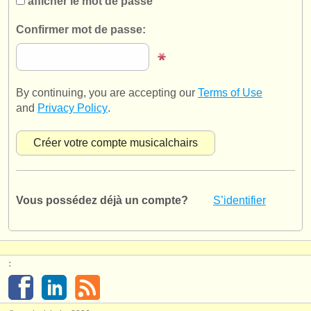
afficher le mot de passe
éditeurs:
Confirmer mot de passe:
ajouter votre annonce
find out about our
ATS
ATS
faq
By continuing, you are accepting our
Terms of Use
and
Privacy Policy
.
s'identifier
Vous possédez déjà un compte?
S’identifier
: