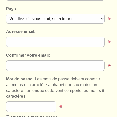
instruments à vendre
Pays:
instruments volés
annuaires:
Adresse email:
orchestres et l'opéra
conservatoires
Confirmer votre email:
orchestres de jeunes
musicalchairs:
a propos de musicalchairs
Mot de passe:
Les mots de passe doivent contenir
au moins un caractère alphabétique, au moins un
contactez nous
caractère numérique et doivent comporter au moins 8
caractères
rss feeds
actualités musique classique