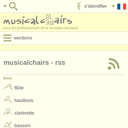
s'identifier
ajouter votre annonce
pour les professionnels de la musique classique
sections
annonces:
jobs - performance
musicalchairs - rss
jobs - enseignement
bois:
jobs - administration
flûte
degree courses
hautbois
stages/
cours
clarinette
concours/
prix
basson