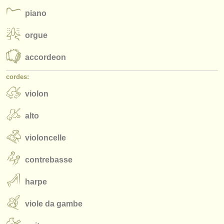
éditeurs:
piano
ajouter votre annonce
orgue
find out about our
ATS
accordeon
ATS
faq
cordes:
s'identifier
violon
alto
violoncelle
contrebasse
harpe
viole da gambe