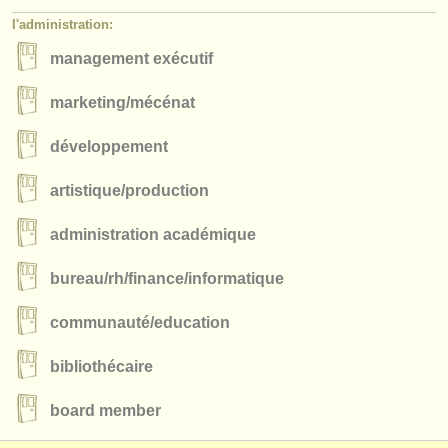
l'administration:
management exécutif
marketing/
mécénat
développement
artistique/
production
administration académique
bureau/
rh/
finance/
informatique
communauté/
education
bibliothécaire
board member