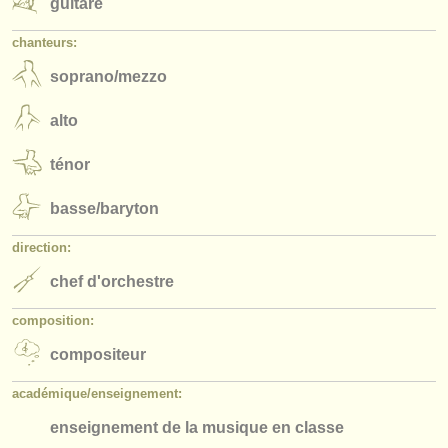
guitare
chanteurs:
soprano/
mezzo
alto
ténor
basse/
baryton
direction:
chef d'orchestre
composition:
compositeur
académique/
enseignement:
enseignement de la musique en classe