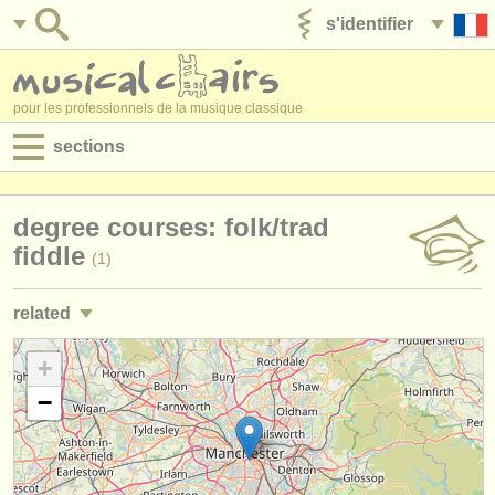
s'identifier
ajouter votre annonce
pour les professionnels de la musique classique
sections
annonces:
degree courses: folk/
trad
jobs - performance
fiddle
(1)
jobs - enseignement
related
jobs - administration
jobs - performance: violon
+
(89)
degree courses
−
jobs - enseignement: violon
(7)
stages/
cours
stages/
masterclass violon
(21)
concours/
prix