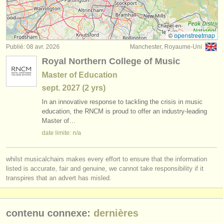
degree courses: violon
(10)
instruments à vendre
concours de violon
(53)
instruments volés
©
openstreetmap
Publié: 08 avr. 2026
Manchester, Royaume-Uni
achat violon
annuaires:
(65)
Royal Northern College of Music
orchestres et l'opéra
violon perdu
(228)
Master of Education
sept.
2027
(2 yrs)
conservatoires
In an innovative response to tackling the crisis in music
orchestres de jeunes
education, the RNCM is proud to offer an industry-leading
Master of…
musicalchairs:
date limite: n/a
a propos de musicalchairs
whilst musicalchairs makes every effort to ensure that the information
contactez nous
listed is accurate, fair and genuine, we cannot take responsibility if it
transpires that an advert has misled.
rss feeds
actualités musique classique
contenu connexe:
dernières