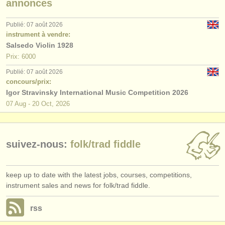
annonces
éditeurs:
ajouter votre annonce
Publié: 07 août 2026
instrument à vendre:
find out about our
ATS
Salsedo Violin 1928
Prix: 6000
ATS
faq
Publié: 07 août 2026
concours/prix:
s'identifier
Igor Stravinsky International Music Competition 2026
07 Aug - 20 Oct, 2026
suivez-nous:
folk/
trad fiddle
keep up to date with the latest jobs, courses, competitions,
instrument sales and news for folk/trad fiddle.
rss