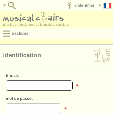
s'identifier
ajouter votre annonce
pour les professionnels de la musique classique
sections
annonces:
jobs - performance
identification
jobs - enseignement
jobs - administration
E-mail:
degree courses
stages/
cours
mot de passe:
concours/
prix