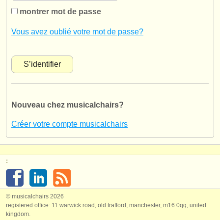
instruments à vendre
montrer mot de passe
instruments volés
Vous avez oublié votre mot de passe?
annuaires:
orchestres et l'opéra
conservatoires
Nouveau chez musicalchairs?
orchestres de jeunes
Créer votre compte musicalchairs
musicalchairs:
a propos de musicalchairs
:
contactez nous
rss feeds
© musicalchairs 2026
registered office: 11 warwick road, old trafford, manchester, m16 0qq, united
actualités musique classique
kingdom.