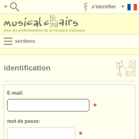
s'identifier
ajouter votre annonce
pour les professionnels de la musique classique
sections
annonces:
jobs - performance
identification
jobs - enseignement
jobs - administration
E-mail:
degree courses
stages/
cours
mot de passe:
concours/
prix