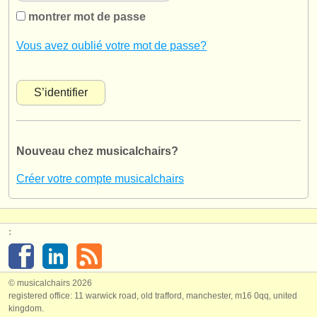
instruments à vendre
montrer mot de passe
instruments volés
Vous avez oublié votre mot de passe?
annuaires:
orchestres et l'opéra
conservatoires
Nouveau chez musicalchairs?
orchestres de jeunes
Créer votre compte musicalchairs
musicalchairs:
a propos de musicalchairs
:
contactez nous
rss feeds
© musicalchairs 2026
registered office: 11 warwick road, old trafford, manchester, m16 0qq, united
actualités musique classique
kingdom.