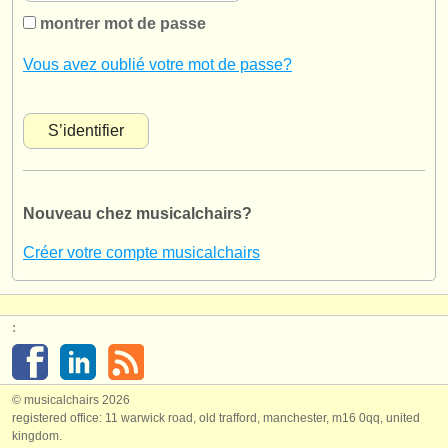
instruments à vendre
montrer mot de passe
instruments volés
Vous avez oublié votre mot de passe?
annuaires:
orchestres et l'opéra
conservatoires
Nouveau chez musicalchairs?
orchestres de jeunes
Créer votre compte musicalchairs
musicalchairs:
a propos de musicalchairs
:
contactez nous
rss feeds
© musicalchairs 2026
registered office: 11 warwick road, old trafford, manchester, m16 0qq, united
actualités musique classique
kingdom.