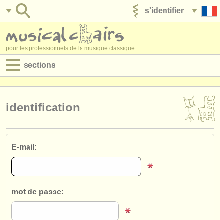
s'identifier
ajouter votre annonce
pour les professionnels de la musique classique
sections
annonces:
jobs - performance
identification
jobs - enseignement
jobs - administration
E-mail:
degree courses
stages/
cours
mot de passe:
concours/
prix