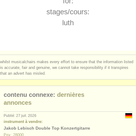
for:
degree courses: théorbe
(1)
instruments à vendre
stages/
cours:
degree courses: early guitar
(1)
instruments volés
luth
concours de guitare classique
annuaires:
(4)
orchestres et l'opéra
achat guitare classique
(6)
conservatoires
guitare classique perdue
(180)
whilst musicalchairs makes every effort to ensure that the information listed
orchestres de jeunes
is accurate, fair and genuine, we cannot take responsibility if it transpires
instruments volés: period strings
(3)
that an advert has misled.
musicalchairs:
a propos de musicalchairs
contenu connexe:
dernières
contactez nous
annonces
rss feeds
Publié: 27 juil. 2026
instrument à vendre:
Jakob Lebisch Double Top Konzertgitarre
actualités musique classique
Prix: 28000