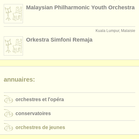
instruments à vendre
Malaysian Philharmonic Youth Orchestra
instruments volés
annuaires:
Kuala Lumpur, Malaisie
Orkestra Simfoni Remaja
orchestres et l'opéra
conservatoires
orchestres de jeunes
annuaires:
musicalchairs:
a propos de musicalchairs
orchestres et l'opéra
contactez nous
conservatoires
rss feeds
orchestres de jeunes
actualités musique classique