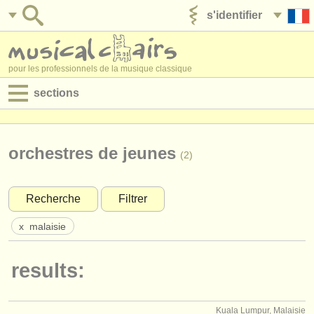
s'identifier
ajouter votre annonce
pour les professionnels de la musique classique
sections
annonces:
jobs - performance
orchestres de jeunes
(2)
jobs - enseignement
Recherche
Filtrer
jobs - administration
x
malaisie
degree courses
results:
stages/
cours
concours/
prix
Kuala Lumpur, Malaisie