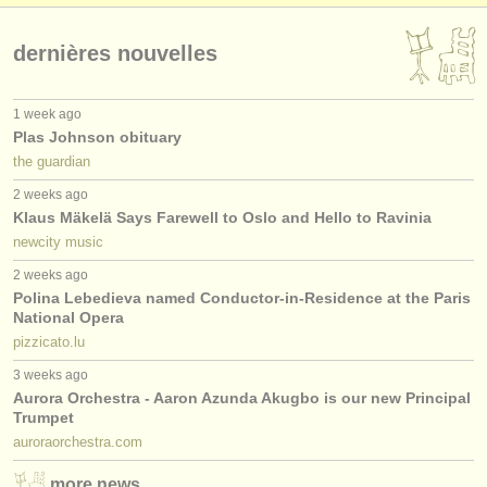
éditeurs:
ajouter votre annonce
dernières nouvelles
find out about our
ATS
1 week ago
Plas Johnson obituary
ATS
faq
the guardian
s'identifier
2 weeks ago
Klaus Mäkelä Says Farewell to Oslo and Hello to Ravinia
newcity music
2 weeks ago
Polina Lebedieva named Conductor-in-Residence at the Paris
National Opera
pizzicato.lu
3 weeks ago
Aurora Orchestra - Aaron Azunda Akugbo is our new Principal
Trumpet
auroraorchestra.com
more news…