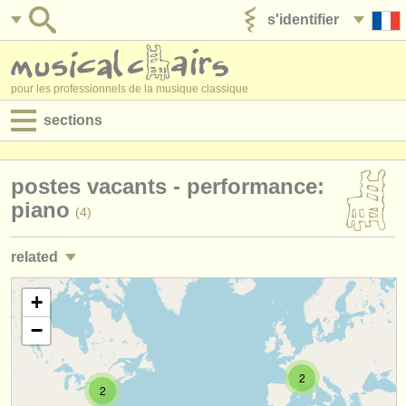
s'identifier
ajouter votre annonce
pour les professionnels de la musique classique
sections
annonces:
postes vacants - performance:
jobs - performance
piano
(4)
jobs - enseignement
related
jobs - administration
jobs - enseignement: piano
+
(10)
degree courses
−
stages/
masterclass piano
(16)
stages/
cours
stages/
cours: piano accompaniment
2
(3)
concours/
prix
2