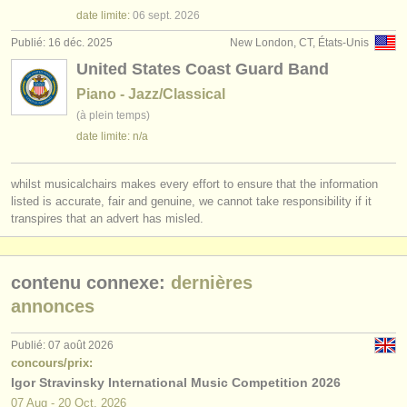
éditeurs:
date limite:
06 sept.
2026
ajouter votre annonce
Publié: 16 déc. 2025
New London, CT, États-Unis
United States Coast Guard Band
find out about our
ATS
Piano - Jazz/Classical
(à plein temps)
ATS
faq
date limite: n/a
s'identifier
whilst musicalchairs makes every effort to ensure that the information
listed is accurate, fair and genuine, we cannot take responsibility if it
transpires that an advert has misled.
contenu connexe:
dernières
annonces
Publié: 07 août 2026
concours/prix:
Igor Stravinsky International Music Competition 2026
07 Aug - 20 Oct, 2026