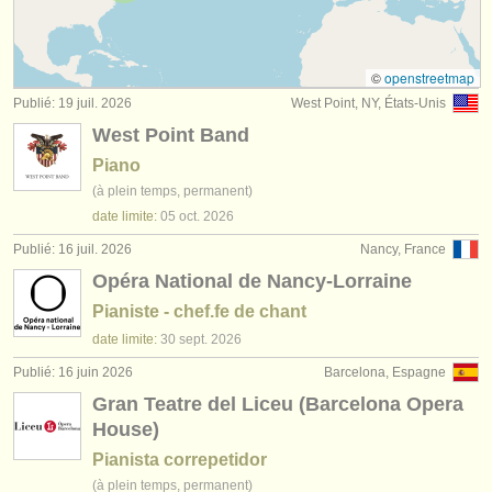
degree courses: piano
(11)
instruments à vendre
degree courses: fortepiano
(1)
instruments volés
©
openstreetmap
Publié: 19 juil. 2026
West Point, NY, États-Unis
degree courses: clavecin
annuaires:
(7)
West Point Band
orchestres et l'opéra
degree courses: piano accompaniment
(3)
Piano
(à plein temps, permanent)
conservatoires
concours de piano
(69)
date limite:
05 oct.
2026
orchestres de jeunes
Publié: 16 juil. 2026
Nancy, France
achat piano
(4)
Opéra National de Nancy-Lorraine
musicalchairs:
piano perdu
(5)
Pianiste - chef.fe de chant
a propos de musicalchairs
date limite:
30 sept.
2026
instruments volés: clavier
(21)
contactez nous
Publié: 16 juin 2026
Barcelona, Espagne
Gran Teatre del Liceu (Barcelona Opera
rss feeds
House)
Pianista correpetidor
actualités musique classique
(à plein temps, permanent)