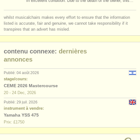
In excellent condition. Due to the death of the owner, this…
saxophone perdu
(108)
instruments à vendre
whilst musicalchairs makes every effort to ensure that the information
instruments volés
listed is accurate, fair and genuine, we cannot take responsibility if it
transpires that an advert has misled.
annuaires:
orchestres et l'opéra
contenu connexe:
dernières
conservatoires
annonces
orchestres de jeunes
Publié: 04 août 2026
stage/cours:
musicalchairs:
CEME 2026 Mastercourse
a propos de musicalchairs
20 - 24 Dec, 2026
Publié: 29 juil. 2026
contactez nous
instrument à vendre:
Yamaha YSS 475
rss feeds
Prix: £1750
actualités musique classique