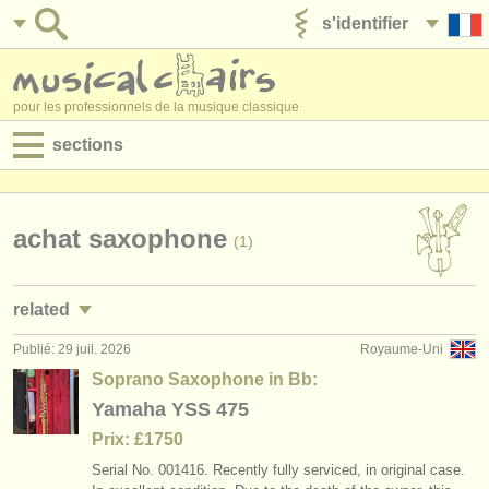
s'identifier
ajouter votre annonce
pour les professionnels de la musique classique
sections
annonces:
jobs - performance
achat saxophone
(1)
jobs - enseignement
related
jobs - administration
Publié: 29 juil. 2026
Royaume-Uni
stages/
masterclass saxophone
(5)
degree courses
Soprano Saxophone in Bb:
degree courses: saxophone
Yamaha YSS 475
(10)
stages/
cours
Prix: £1750
concours de saxophone
(5)
concours/
prix
Serial No. 001416. Recently fully serviced, in original case.