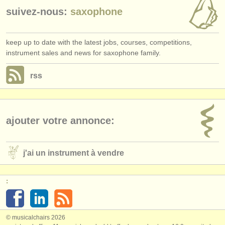
éditeurs:
suivez-nous:
saxophone
ajouter votre annonce
keep up to date with the latest jobs, courses, competitions,
find out about our
ATS
instrument sales and news for saxophone family.
ATS
faq
rss
s'identifier
ajouter votre annonce:
j'ai un instrument à vendre
:
© musicalchairs 2026