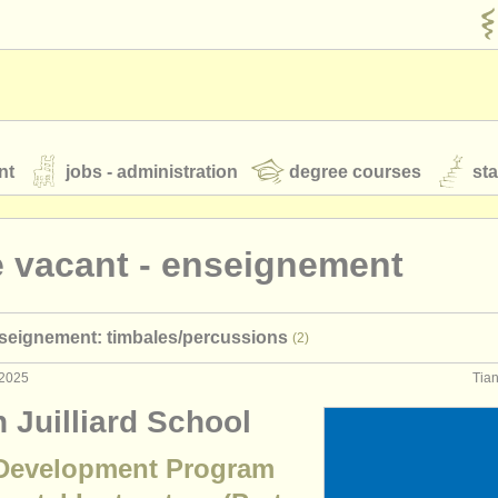
nt
jobs - administration
degree courses
st
és
 vacant - enseignement
orchestres de jeunes
nseignement: timbales/
percussions
(2)
 nous
rss feeds
actualités musique classique
 2025
Tian
n Juilliard School
our
ATS
ATS
faq
s'identifier
Development Program