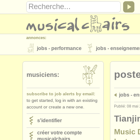
annonces:
jobs - performance
jobs - enseigneme
instruments à vendre
instruments vol
poste
annuaires:
musiciens:
orchestres et l'opéra
conservatoires
subscribe to job alerts by email:
jobs - e
musicalchairs:
to get started, log in with an existing
a propos de musicalchairs
contactez
Publié: 08 mai
account or create a new one.
éditeurs:
Tianji
s'identifier
ajouter votre annonce
find out about 
Music 
créer votre compte
musicalchairs