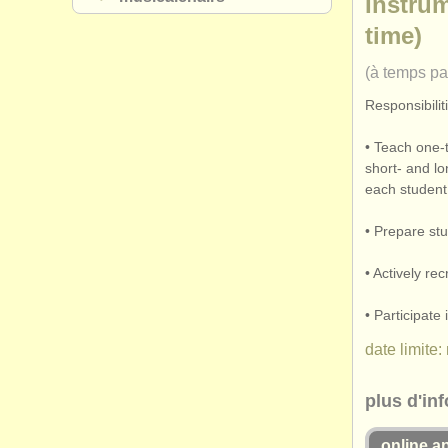
Instrum
time)
(à temps par
Responsibilit
• Teach one-
short- and lo
each student
• Prepare st
• Actively re
• Participat
date limite:
plus d'in
online a