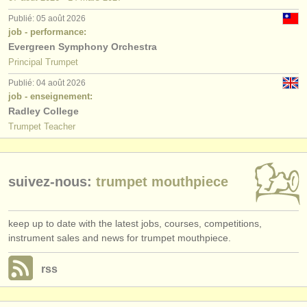
éditeurs:
Publié: 05 août 2026
ajouter votre annonce
job - performance:
Evergreen Symphony Orchestra
find out about our
ATS
Principal Trumpet
Publié: 04 août 2026
ATS
faq
job - enseignement:
Radley College
s'identifier
Trumpet Teacher
suivez-nous:
trumpet mouthpiece
keep up to date with the latest jobs, courses, competitions,
instrument sales and news for trumpet mouthpiece.
rss