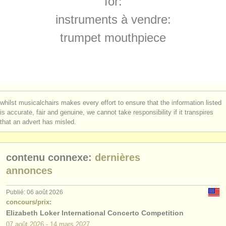
for:
degree courses: trompette
(10)
instruments à vendre
instruments à vendre:
degree courses: natural trumpet
(1)
instruments volés
trumpet mouthpiece
concours de trompette
annuaires:
(5)
orchestres et l'opéra
achat trompette
(2)
conservatoires
trompette perdue
(53)
whilst musicalchairs makes every effort to ensure that the information listed
orchestres de jeunes
is accurate, fair and genuine, we cannot take responsibility if it transpires
that an advert has misled.
musicalchairs:
a propos de musicalchairs
contenu connexe:
dernières
contactez nous
annonces
rss feeds
Publié: 06 août 2026
concours/prix:
Elizabeth Loker International Concerto Competition
actualités musique classique
07 août
2026
-
14 mars
2027