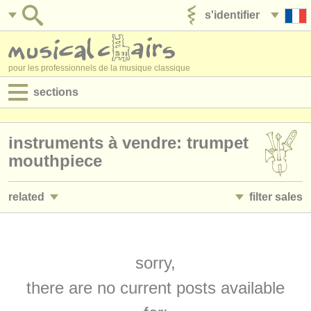
s'identifier
ajouter votre annonce
pour les professionnels de la musique classique
sections
annonces:
instruments à vendre: trumpet
jobs - performance
mouthpiece
jobs - enseignement
related
filter sales
jobs - administration
jobs - performance: trompette
trumpet family
(25)
(2)
degree courses
jobs - enseignement: trompette
bb trumpet
sorry,
(2)
(1)
stages/
cours
there are no current posts available
stages/
masterclass trompette
cornet in c
(7)
(1)
concours/
prix