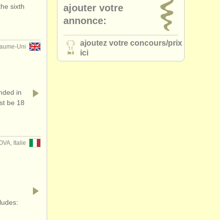
he sixth
ajouter votre
annonce:
ajoutez votre concours/
prix
aume-Uni
ici
ded in
st be 18
VA, Italie
ludes: