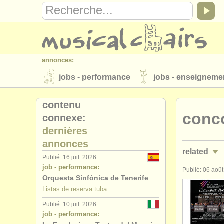
annonces:
jobs - performance
jobs - enseigneme
instruments à vendre
instruments vol
contenu
conc
connexe:
annuaires:
dernières
orchestres et l'opéra
conservatoires
annonces
related
musicalchairs:
Publié: 16 juil. 2026
job - performance:
a propos de musicalchairs
contactez
Publié: 06 aoû
jobs - per
Orquesta Sinfónica de Tenerife
éditeurs:
Listas de reserva tuba
jobs - ens
ajouter votre annonce
find out about 
Publié: 10 juil. 2026
job - performance:
stages/
mas