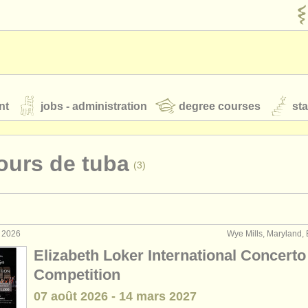
nt
jobs - administration
degree courses
st
és
ours de tuba
(3)
orchestres de jeunes
 nous
rss feeds
actualités musique classique
t 2026
Wye Mills, Maryland, 
formance: tuba
(4)
Elizabeth Loker International Concerto
eignement: tuba
(1)
Competition
our
ATS
ATS
faq
s'identifier
07 août
2026
-
14 mars
2027
terclass tuba
(5)