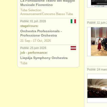
La Fondazione Teatro del Maggio
Musicale Fiorentino
degree cou
Tuba Selection
Announcement/Concorso Basso Tuba
degree cou
Publié: 01 juil. 2026
Publié: 11 juin
stage/cours:
tuba perdu
Orchestra Professionals -
Professione Orchestra
21 Sep - 17 Oct, 2026
Publié: 25 juin 2026
job - performance:
Liepāja Symphony Orchestra
Tuba
Publié: 24 mar