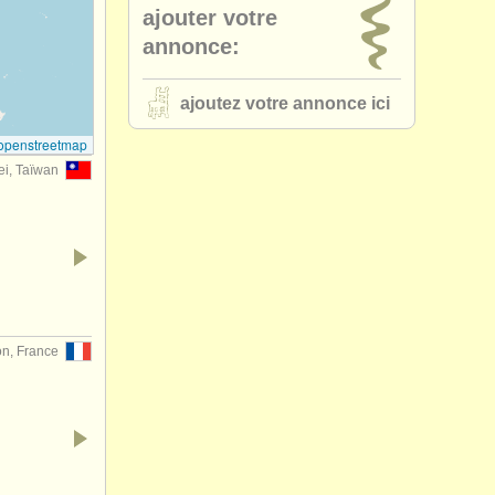
ajouter votre
annonce:
ajoutez votre annonce ici
openstreetmap
ei, Taïwan
on, France