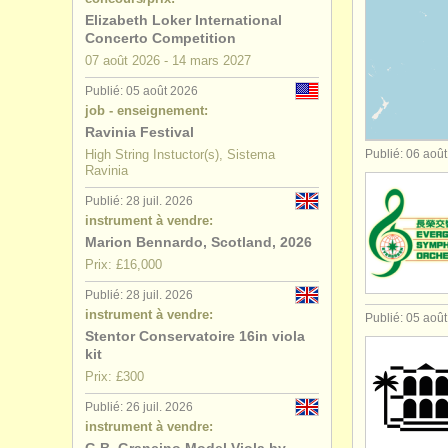
Elizabeth Loker International
degree cou
Concerto Competition
07 août
2026
-
14 mars
2027
degree cou
Publié: 05 août 2026
job - enseignement:
concours d
Ravinia Festival
High String Instuctor(s), Sistema
Publié: 06 aoû
achat alto
Ravinia
Publié: 28 juil. 2026
alto perdu
instrument à vendre:
Marion Bennardo, Scotland, 2026
Prix: £16,000
Publié: 28 juil. 2026
instrument à vendre:
Publié: 05 aoû
Stentor Conservatoire 16in viola
kit
Prix: £300
Publié: 26 juil. 2026
instrument à vendre: