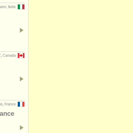
ano, Italie
C, Canada
is, France
rance