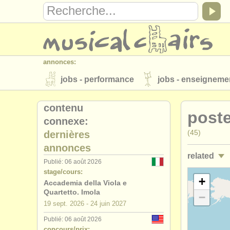
annonces:
jobs - performance
jobs - enseigneme
instruments à vendre
instruments vol
contenu
poste
connexe:
annuaires:
(45)
dernières
orchestres et l'opéra
conservatoires
annonces
related
musicalchairs:
Publié: 06 août 2026
stage/cours:
a propos de musicalchairs
contactez
jobs - ens
+
Accademia della Viola e
éditeurs:
Quartetto. Imola
−
stages/
mas
19 sept.
2026
-
24 juin
2027
ajouter votre annonce
find out about 
Publié: 06 août 2026
stages/
cou
concours/prix: