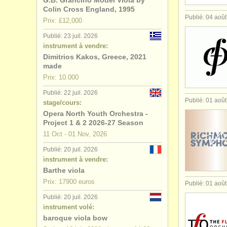
G.B. Grancino Model Viola by
Colin Cross England, 1995
Publié: 04 aoû
Prix: £12,000
Publié: 23 juil. 2026
instrument à vendre:
Dimitrios Kakos, Greece, 2021
made
Prix: 10.000
Publié: 22 juil. 2026
Publié: 01 aoû
stage/cours:
Opera North Youth Orchestra -
Project 1 & 2 2026-27 Season
11 Oct - 01 Nov, 2026
Publié: 20 juil. 2026
instrument à vendre:
Barthe viola
Prix: 17900 euros
Publié: 01 aoû
Publié: 20 juil. 2026
instrument volé:
baroque viola bow