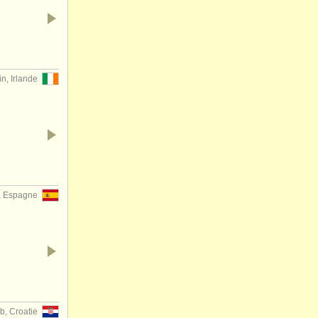
n, Irlande
e, Espagne
b, Croatie