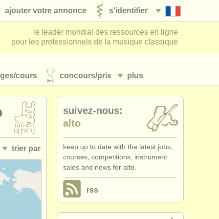
ajouter votre annonce
s'identifier
le leader mondial des ressources en ligne
pour les professionnels de la musique classique
ages/
cours
concours/
prix
plus
o
suivez-nous:
alto
keep up to date with the latest jobs,
trier par
courses, competitions, instrument
sales and news for alto.
• publiée
rss
•
date limite
•
pays (a-z)