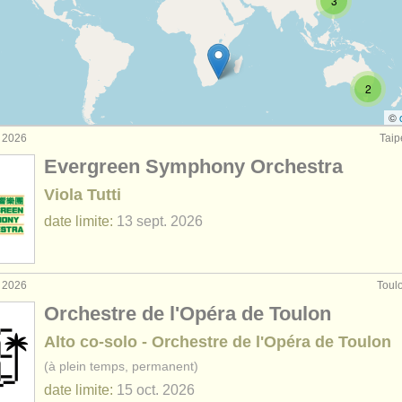
3
rses: alto
(11)
rses: baroque viola
(1)
2
e d'alto
(6)
©
t 2026
Taip
(28)
Evergreen Symphony Orchestra
(44)
Viola Tutti
date limite:
13 sept.
2026
t 2026
Toul
Orchestre de l'Opéra de Toulon
Alto co-solo - Orchestre de l'Opéra de Toulon
(à plein temps, permanent)
date limite:
15 oct.
2026