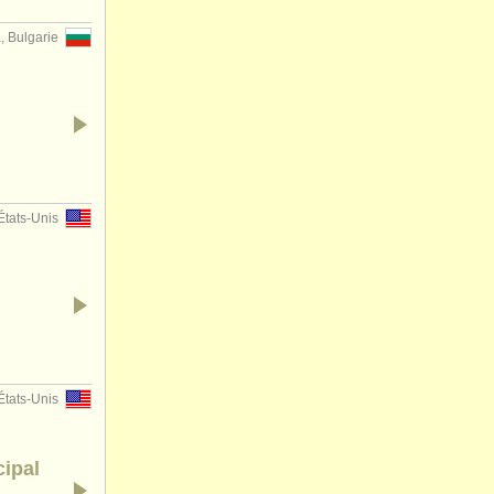
, Bulgarie
États-Unis
États-Unis
cipal