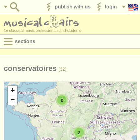
publish with us
login
for classical music professionals and students
sections
postings:
performance jobs
conservatoires
(32)
teaching jobs
+
admin jobs
−
2
degree courses
courses
2
competitions