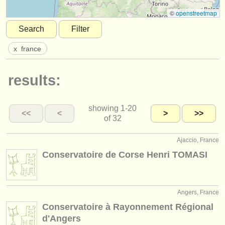
instrument sales
©
openstreetmap
Search
Filter
stolen instruments
x
france
directories:
orchestras & opera houses
results:
conservatoires
showing
1-20
youth orchestras
<<
<
>
>>
of 32
musicalchairs:
Ajaccio, France
about us
Conservatoire de Corse Henri TOMASI
contact us
rss feeds
Angers, France
Conservatoire à Rayonnement Régional
classical music news
d'Angers