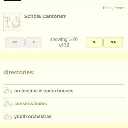
Paris , France
Schola Cantorum
showing
1-20
<<
<
>
>>
of 32
directories:
orchestras & opera houses
conservatoires
youth orchestras