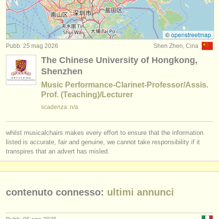
degree courses: clarinetto
(9)
strumenti in vendita
degree courses: clarinetto classico
(5)
strumenti rubati
©
openstreetmap
Pubb: 25 mag 2026
Shen Zhen, Cina
concorso clarinetto
elenchi:
(15)
The Chinese University of Hongkong,
orchestre e teatri lirici
clarinetto in vendita
Shenzhen
(14)
Music Performance-Clarinet-Professor/Assis.
conservatori
clarinetto smarrito
(81)
Prof. (Teaching)/Lecturer
scadenza: n/a
orchestre giovanili
musicalchairs:
whilst musicalchairs makes every effort to ensure that the information
riguardo musicalchairs
listed is accurate, fair and genuine, we cannot take responsibility if it
transpires that an advert has misled.
contattaci
rss feeds
contenuto connesso:
ultimi annunci
notizie di musica classica