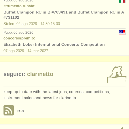
Pubb: 06 ago 2026
editori:
strumento rubato:
Buffet Crampon RC in B #709491 and Buffet Crampon RC in A
pubblica con noi
#731102
Stolen: 02 ago 2026 - 14:30-15:00...
find out about our
ATS
Pubb: 06 ago 2026
ATS
faq
concorso/premio:
Elizabeth Loker International Concerto Competition
accedi
07 ago
2026
-
14 mar
2027
seguici:
clarinetto
keep up to date with the latest jobs, courses, competitions,
instrument sales and news for clarinetto.
rss