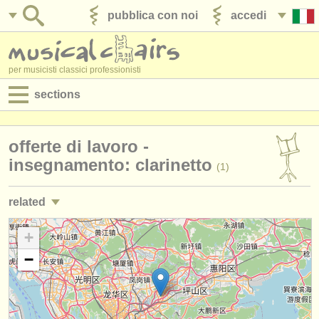
pubblica con noi
accedi
per musicisti classici professionisti
sections
annunci:
offerte di lavoro -
jobs - spettacolo
insegnamento: clarinetto
(1)
jobs - insegnamento
related
jobs - amministrazione
jobs - spettacolo: clarinetto
+
(18)
degree courses
−
corsi/
masterclass clarinetto
(13)
corsi
corsi: clarinetto classico
(2)
concorsi/
premi