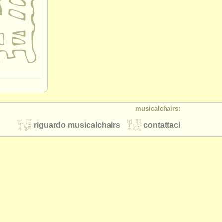
musicalchairs:
riguardo musicalchairs
contattaci