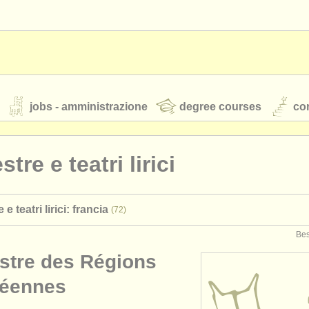
jobs - amministrazione
degree courses
cor
tre e teatri lirici
orchestre giovanili
e teatri lirici: francia
(72)
rss feeds
notizie di musica classica
Bes
stre des Régions
TS
ATS
faq
accedi
éennes