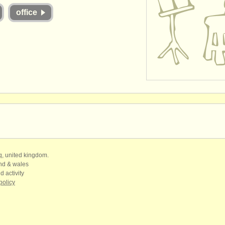
office
qq, united kingdom.
and & wales
d activity
policy