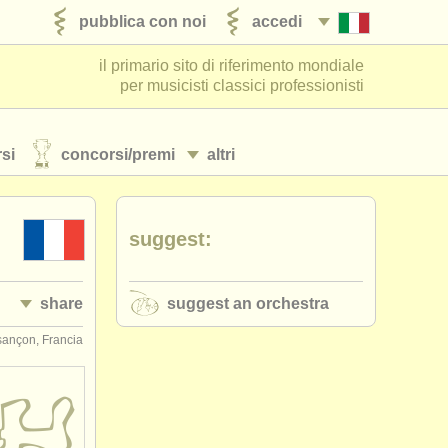
pubblica con noi
accedi
il primario sito di riferimento mondiale
per musicisti classici professionisti
si
concorsi/
premi
altri
suggest:
share
suggest an orchestra
ançon, Francia