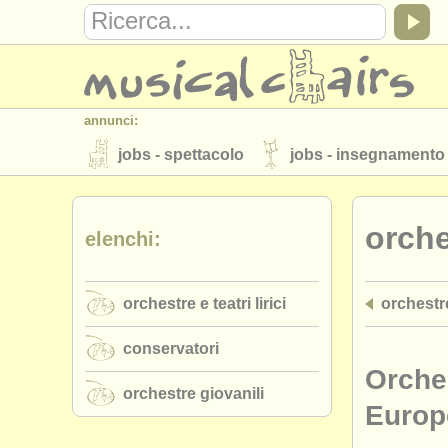
annunci:
jobs - spettacolo
jobs - insegnamento
strumenti in vendita
strumenti rubati
orches
elenchi:
elenchi:
orchestre e teatri lirici
conservatori
orchestre e teatri lirici
orchestre 
musicalchairs:
riguardo musicalchairs
contattaci
conservatori
editori:
Orche
orchestre giovanili
pubblica con noi
find out about our
A
Europ