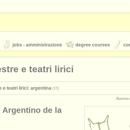
jobs - amministrazione
degree courses
cor
tre e teatri lirici
orchestre giovanili
 e teatri lirici: argentina
(15)
rss feeds
notizie di musica classica
Buenos A
 Argentino de la
TS
ATS
faq
accedi