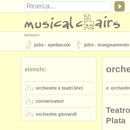
annunci:
jobs - spettacolo
jobs - insegnamento
strumenti in vendita
strumenti rubati
orches
elenchi:
elenchi:
orchestre e teatri lirici
conservatori
orchestre e teatri lirici
orchestre
musicalchairs:
riguardo musicalchairs
contattaci
conservatori
editori:
Teatro
orchestre giovanili
pubblica con noi
find out about our
A
Plata