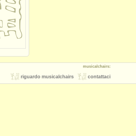
musicalchairs:
riguardo musicalchairs
contattaci