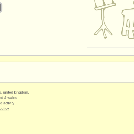
qq, united kingdom.
and & wales
d activity
policy