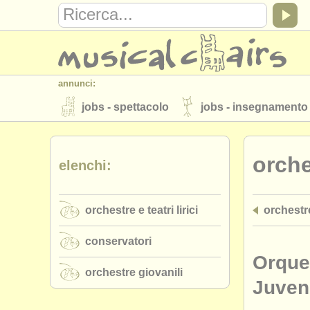
annunci:
jobs - spettacolo
jobs - insegnamento
strumenti in vendita
strumenti rubati
orche
elenchi:
elenchi:
orchestre e teatri lirici
conservatori
orchestre e teatri lirici
orchestr
musicalchairs:
riguardo musicalchairs
contattaci
conservatori
editori:
Orque
orchestre giovanili
pubblica con noi
find out about our
A
Juveni