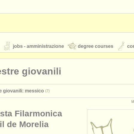
jobs - amministrazione
degree courses
cor
stre giovanili
orchestre giovanili
e giovanili: messico
(7)
rss feeds
notizie di musica classica
M
sta Filarmonica
TS
ATS
faq
accedi
l de Morelia