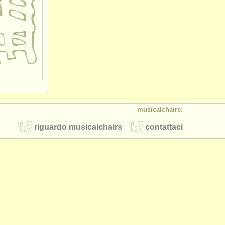
musicalchairs:
riguardo musicalchairs
contattaci