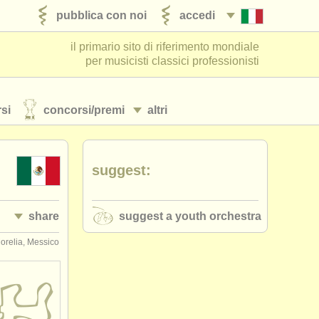
pubblica con noi
accedi
il primario sito di riferimento mondiale
per musicisti classici professionisti
si
concorsi/
premi
altri
suggest:
share
suggest a youth orchestra
orelia, Messico